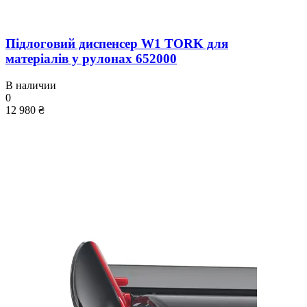
Підлоговий диспенсер W1 TORK для
матеріалів у рулонах 652000
В наличии
0
12 980 ₴