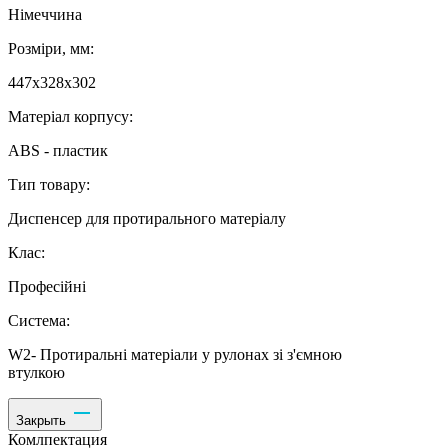
Німеччина
Розміри, мм:
447х328х302
Матеріал корпусу:
ABS - пластик
Тип товару:
Диспенсер для протирального матеріалу
Клас:
Професійні
Система:
W2- Протиральні матеріали у рулонах зі з'ємною
втулкою
Закрыть
Комлпектация