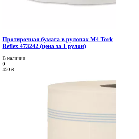
Протирочная бумага в рулонах M4 Tork
Reflex 473242 (цена за 1 рулон)
В наличии
0
450 ₴