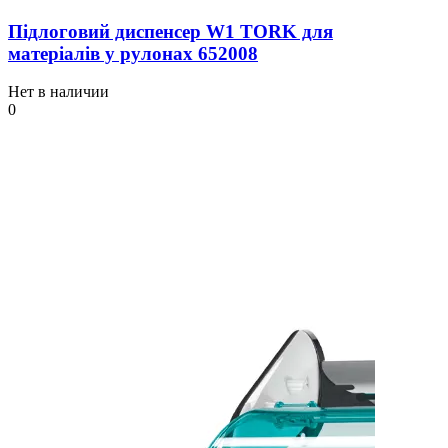
Підлоговий диспенсер W1 TORK для
матеріалів у рулонах 652008
Нет в наличии
0