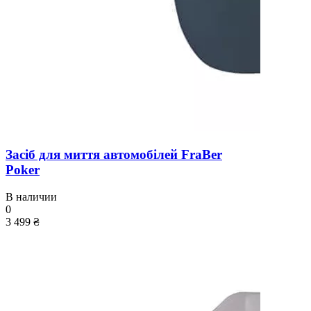
Засіб для миття автомобілей FraBer
Poker
В наличии
0
3 499 ₴