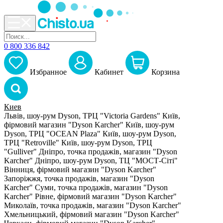
0 800 336 842
Избранное
Кабинет
Корзина
Киев
Львів, шоу-рум Dyson, ТРЦ "Victoria Gardens"
Київ,
фірмовий магазин "Dyson Karcher"
Київ, шоу-рум
Dyson, ТРЦ "OCEAN Plaza"
Київ, шоу-рум Dyson,
ТРЦ "Retroville"
Київ, шоу-рум Dyson, ТРЦ
"Gulliver"
Дніпро, точка продажів, магазин "Dyson
Karcher"
Дніпро, шоу-рум Dyson, ТЦ "МОСТ-Сіті"
Вінниця, фірмовий магазин "Dyson Karcher"
Запоріжжя, точка продажів, магазин "Dyson
Karcher"
Суми, точка продажів, магазин "Dyson
Karcher"
Рівне, фірмовий магазин "Dyson Karcher"
Миколаїв, точка продажів, магазин "Dyson Karcher"
Хмельницький, фірмовий магазин "Dyson Karcher"