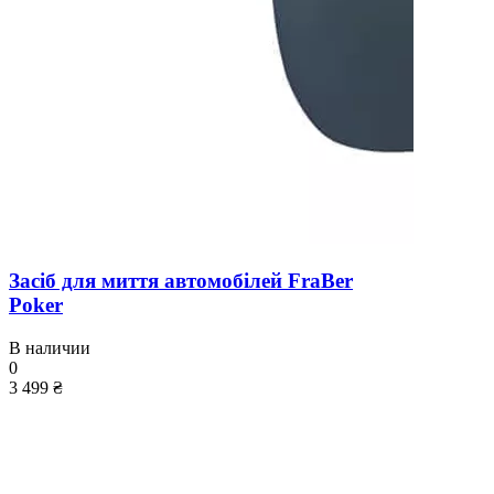
Засіб для миття автомобілей FraBer
Poker
В наличии
0
3 499 ₴