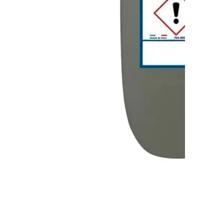
Автошампунь для безконтактної мийки