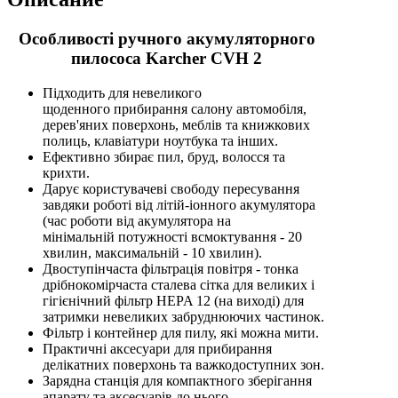
Особливості ручного акумуляторного
пилососа Karcher CVH 2
Підходить для невеликого
щоденного прибирання салону автомобіля,
дерев'яних поверхонь, меблів та книжкових
полиць, клавіатури ноутбука та інших.
Ефективно збирає пил, бруд, волосся та
крихти.
Дарує користувачеві свободу пересування
завдяки роботі від літій-іонного акумулятора
(час роботи від акумулятора на
мінімальній потужності всмоктування - 20
хвилин, максимальній - 10 хвилин).
Двоступінчаста фільтрація повітря - тонка
дрібнокомірчаста сталева сітка для великих і
гігієнічний фільтр HEPA 12 (на виході) для
затримки невеликих забруднюючих частинок.
Фільтр і контейнер для пилу, які можна мити.
Практичні аксесуари для прибирання
делікатних поверхонь та важкодоступних зон.
Зарядна станція для компактного зберігання
апарату та аксесуарів до нього.