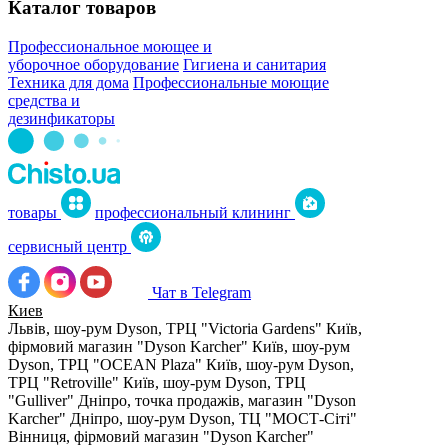
Каталог товаров
Профессиональное моющее и
уборочное оборудование
Гигиена и санитария
Техника для дома
Профессиональные моющие
средства и
дезинфикаторы
товары
профессиональный клининг
сервисный центр
Чат в Telegram
Киев
Львів, шоу-рум Dyson, ТРЦ "Victoria Gardens"
Київ,
фірмовий магазин "Dyson Karcher"
Київ, шоу-рум
Dyson, ТРЦ "OCEAN Plaza"
Київ, шоу-рум Dyson,
ТРЦ "Retroville"
Київ, шоу-рум Dyson, ТРЦ
"Gulliver"
Дніпро, точка продажів, магазин "Dyson
Karcher"
Дніпро, шоу-рум Dyson, ТЦ "МОСТ-Сіті"
Вінниця, фірмовий магазин "Dyson Karcher"