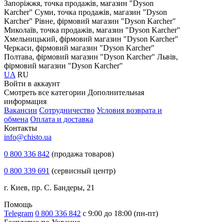
Запоріжжя, точка продажів, магазин "Dyson
Karcher"
Суми, точка продажів, магазин "Dyson
Karcher"
Рівне, фірмовий магазин "Dyson Karcher"
Миколаїв, точка продажів, магазин "Dyson Karcher"
Хмельницький, фірмовий магазин "Dyson Karcher"
Черкаси, фірмовий магазин "Dyson Karcher"
Полтава, фірмовий магазин "Dyson Karcher"
Львів,
фірмовий магазин "Dyson Karcher"
UA
RU
Войти в аккаунт
Смотреть все категории
Дополнительная
информация
Вакансии
Сотрудничество
Условия возврата и
обмена
Оплата и доставка
Контакты
info@chisto.ua
0 800 336 842
(продажа товаров)
0 800 339 691
(сервисный центр)
г. Киев, пр. С. Бандеры, 21
Помощь
Telegram
0 800 336 842
с 9:00 до 18:00 (пн-пт)