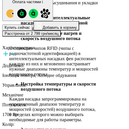
Оплата частями
i
быстрого и точного высушивания и укладки
волос.
Обновленные интеллектуальные
насадки для более эффективной
Купить сейчас
Добавить в корзину
укладки
Оптимизированные нагрев и
Расстрочка от 2 799 грн/месяц
скорость воздушного потока
Характеристики
С помощью чипов RFID (чипы с
радиочастотной идентификацией) в
интеллектуальных насадках фен распознает
каждую из них и мгновенно настраивает
Додатково:
нужные диапазоны температур и мощностей
воздушного потока.
Іонізація повітря, Холодне обдування
Настройка температуры и скорости
Управління:
воздушного потока
Механічне
Каждая насадка запрограммирована на
определенный диапазон температур и
Потужність:
мощностей (скоростей) воздушного потока,
1700 Вт
в пределах которого можно выбирать
необходимые для работы параметры.
Колір: