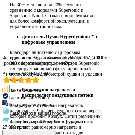
На 30% меньше и на 20% легче по
сравнению с моделями Supersonic и
Supersonic Nural. Создан в виде буквы «r»
для более комфортной эксплуатации и
управления устройством.
Двигатель Dyson Hyperdymium™ с
цифровым управлением
Благодаря двигателю с цифровым
Фен для волос Dyson Supersonic HD17 T1/T2 R Pro
управлением, развивающему скорость до 110
(розовая керамика/розовое золото)
000 оборотов/минуту, фен Dyson Supersonic
генерирует мощный сфокусированный
Артикул ДС113332-01
поток воздуха для быстрой сушки и укладки
волос.
Равномерно нагревает и
Заканчиваются
распределяет воздушные потоки
Гарантия 24 месяца
Бесплатная доставка
Ультрачувствительный нагреватель
насчитывает 9 нагревательных сеток, через
Самовывоз в вашем городе
которые проходит воздух. Сетки размещены
Авторизованный сервис в Украине
в изгибе устройства. Конструкция сеток
27 990 грн.
позволяет равномерно нагревать и
распределять воздушный поток для