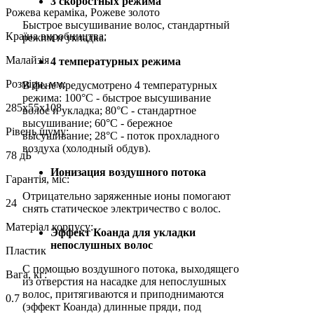
3 скоростных режима
Рожева кераміка, Рожеве золото
Быстрое высушивание волос, стандартный
Країна виробництва:
режим и укладка.
Малайзія
4 температурных режима
Розміри, мм:
В фене предусмотрено 4 температурных
режима: 100°C - быстрое высушивание
285х55х108
волос и укладка; 80°C - стандартное
высушивание; 60°C - бережное
Рівень шуму:
высушивание; 28°C - поток прохладного
воздуха (холодный обдув).
78 дБ
Ионизация воздушного потока
Гарантія, міс:
Отрицательно заряженные ионы помогают
24
снять статическое электричество с волос.
Матеріал корпусу:
Эффект Коанда для укладки
непослушных волос
Пластик
С помощью воздушного потока, выходящего
Вага, кг:
из отверстия на насадке для непослушных
волос, притягиваются и приподнимаются
0.7
(эффект Коанда) длинные пряди, под