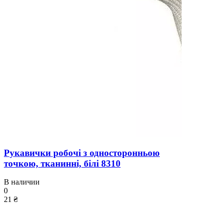
Рукавички робочі з односторонньою
точкою, тканинні, білі 8310
В наличии
0
21 ₴