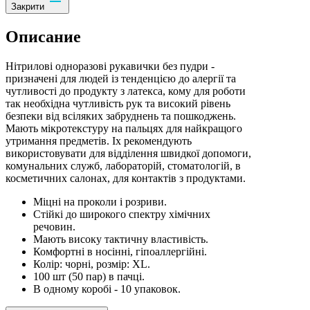
Закрити
Описание
Нітрилові одноразові рукавички без пудри -
призначені для людей із тенденцією до алергії та
чутливості до продукту з латекса, кому для роботи
так необхідна чутливість рук та високий рівень
безпеки від всіляких забруднень та пошкоджень.
Мають мікротекстуру на пальцях для найкращого
утримання предметів. Іх рекомендують
використовувати для відділення швидкої допомоги,
комунальних служб, лабораторій, стоматологій, в
косметичних салонах, для контактів з продуктами.
Міцні на проколи і розриви.
Стійкі до широкого спектру хімічних
речовин.
Мають високу тактичну властивість.
Комфортні в носінні, гіпоаллергійні.
Колір: чорні, розмір: XL.
100 шт (50 пар) в пачці.
В одному коробі - 10 упаковок.