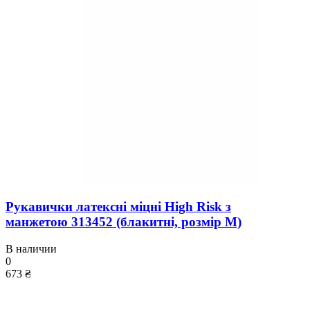
Рукавички латексні міцні High Risk з
манжетою 313452 (блакитні, розмір М)
В наличии
0
673 ₴