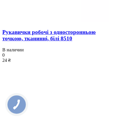
Рукавички робочі з односторонньою
точкою, тканинні, білі 8510
В наличии
0
24 ₴
КНОПКА
ЗВ'ЯЗКУ