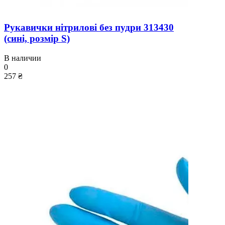
Рукавички нітрилові без пудри 313430
(сині, розмір S)
В наличии
0
257 ₴