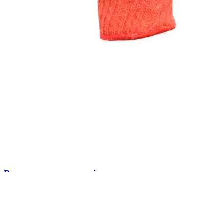
Рукавички посиленні з платировкою,
тканинні, помаранчеві 5612
В наличии
0