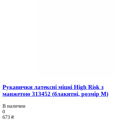
Рукавички латексні міцні High Risk з
манжетою 313452 (блакитні, розмір М)
В наличии
0
673 ₴