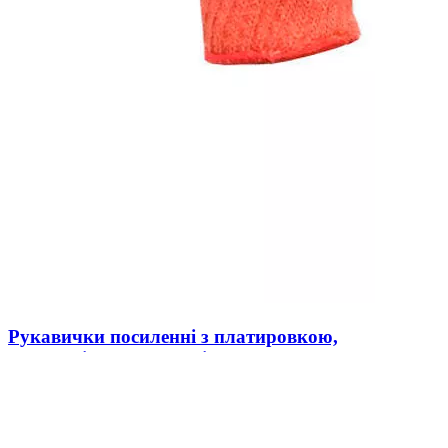
Рукавички посиленні з платировкою,
тканинні, помаранчеві 5612
В наличии
0
39 ₴