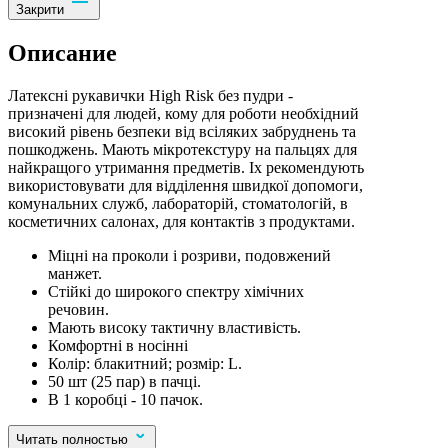
Закрити
Описание
Латексні рукавички High Risk без пудри -
призначені для людей, кому для роботи необхідний
високий рівень безпеки від всіляких забруднень та
пошкоджень. Мають мікротекстуру на пальцях для
найкращого утримання предметів. Іх рекомендують
використовувати для відділення швидкої допомоги,
комунальних служб, лабораторій, стоматологій, в
косметичних салонах, для контактів з продуктами.
Міцні на проколи і розриви, подовжений
манжет.
Стійкі до широкого спектру хімічних
речовин.
Мають високу тактичну властивість.
Комфортні в носінні
Колір: блакитний; розмір: L.
50 шт (25 пар) в пачці.
В 1 коробці - 10 пачок.
Читать полностью