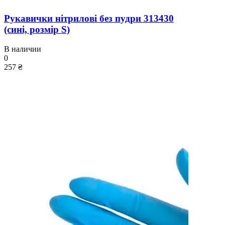
Рукавички нітрилові без пудри 313430
(сині, розмір S)
В наличии
0
257 ₴