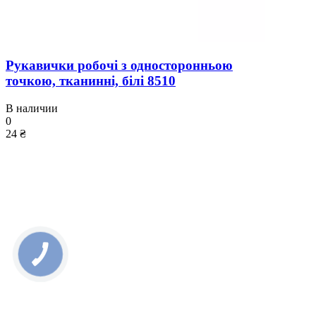
Рукавички робочі з односторонньою
точкою, тканинні, білі 8510
В наличии
0
24 ₴