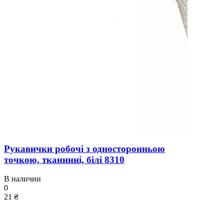
Рукавички робочі з односторонньою
точкою, тканинні, білі 8310
В наличии
0
21 ₴