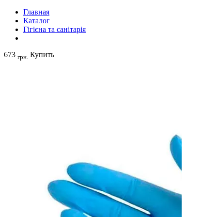
Главная
Каталог
Гігієна та санітарія
673
Купить
грн.