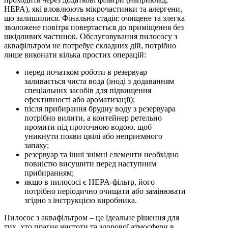
HEPA), які вловлюють мікрочастинки та алергени,
що залишилися. Фінальна стадія: очищене та злегка
зволожене повітря повертається до приміщення без
шкідливих частинок. Обслуговування пилососу з
аквафільтром не потребує складних дій, потрібно
лише виконати кілька простих операцій:
перед початком роботи в резервуар
заливається чиста вода (іноді з додаванням
спеціальних засобів для підвищення
ефективності або ароматизації);
після прибирання брудну воду з резервуара
потрібно вилити, а контейнер ретельно
промити під проточною водою, щоб
уникнути появи цвілі або неприємного
запаху;
резервуар та інші знімні елементи необхідно
повністю висушити перед наступним
прибиранням;
якщо в пилососі є HEPA-фільтр, його
потрібно періодично очищати або замінювати
згідно з інструкцією виробника.
Пилосос з аквафільтром – це ідеальне рішення для
тих, хто прагне чистоти та здорової атмосфери в