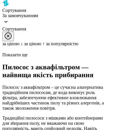
Сортування
За замовчуванням
Сортування
за цiною ↓
за цiною ↑
за популярністю
Показати ще
Пилосос з аквафільтром —
найвища якість прибирання
Пилосос з аквафільтром – це сучасна альтернатива
традиційним пилососам, де вода виконує роль
фільтра, забезпечуючи ефективне вловлювання
найдрібніших частинок пилу та різних алергенів, а
також зволоження повітря.
Традиційні пилососи з мішками або контейнерами
для збирання пилу, не вважаючи на свою
популярність, мають серйозний недолік. Навіть