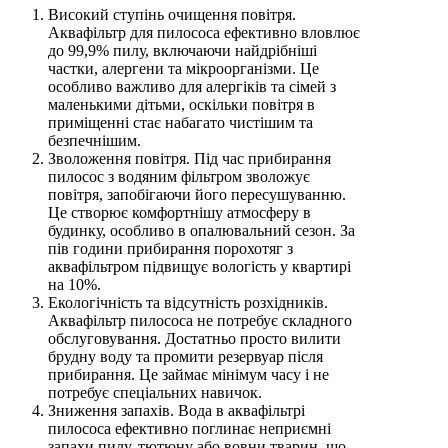
Високий ступінь очищення повітря.
Аквафільтр для пилососа ефективно вловлює
до 99,9% пилу, включаючи найдрібніші
частки, алергени та мікроорганізми. Це
особливо важливо для алергіків та сімей з
маленькими дітьми, оскільки повітря в
приміщенні стає набагато чистішим та
безпечнішим.
Зволоження повітря. Під час прибирання
пилосос з водяним фільтром зволожує
повітря, запобігаючи його пересушуванню.
Це створює комфортнішу атмосферу в
будинку, особливо в опалювальний сезон. За
пів години прибирання порохотяг з
аквафільтром підвищує вологість у квартирі
на 10%.
Екологічність та відсутність розхідників.
Аквафільтр пилососа не потребує складного
обслуговування. Достатньо просто вилити
брудну воду та промити резервуар після
прибирання. Це займає мінімум часу і не
потребує спеціальних навичок.
Зниження запахів. Вода в аквафільтрі
пилососа ефективно поглинає неприємні
запахи пилу, тютюну або вовни тварин, що