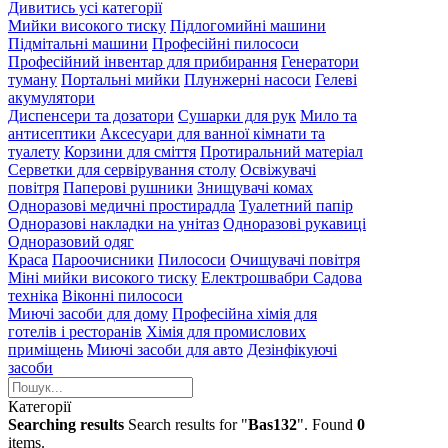
Дивитись усі категорії
Мийки високого тиску
Підлогомийні машини
Підмітальні машини
Професійні пилососи
Професійний інвентар для прибирання
Генератори
туману
Портальні мийки
Плунжерні насоси
Гелеві
акумулятори
Диспенсери та дозатори
Сушарки для рук
Мило та
антисептики
Аксесуари для ванної кімнати та
туалету
Корзини для сміття
Протиральний матеріал
Серветки для сервірування столу
Освіжувачі
повітря
Паперові рушники
Знищувачі комах
Одноразові медичні простирадла
Туалетний папір
Одноразові накладки на унітаз
Одноразові рукавиці
Одноразовий одяг
Краса
Пароочисники
Пилососи
Очищувачі повітря
Міні мийки високого тиску
Електрошвабри
Садова
техніка
Віконні пилососи
Миючі засоби для дому
Професійна хімія для
готелів і ресторанів
Хімія для промислових
приміщень
Миючі засоби для авто
Дезінфікуючі
засоби
Категорії
Searching results
Search results for "
Bas132
". Found
0
items.