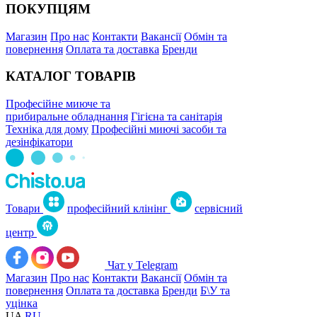
ПОКУПЦЯМ
Магазин
Про нас
Контакти
Вакансії
Обмін та
повернення
Оплата та доставка
Бренди
КАТАЛОГ ТОВАРІВ
Професійне миюче та
прибиральне обладнання
Гігієна та санітарія
Техніка для дому
Професійні миючі засоби та
дезінфікатори
Товари
професійний клінінг
сервісний
центр
Чат у Telegram
Магазин
Про нас
Контакти
Вакансії
Обмін та
повернення
Оплата та доставка
Бренди
Б\У та
уцінка
UA
RU