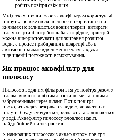
робить повітря свіжішим.
У відгуках про пилосос з аквафільтром користувачі
пишуть, що вже після першого використання на
килимах не залишається вовни тварин, витирати
пил у квартирі потрібно набагато рідше, пристрій
можна використовувати для збирання розлитої
води, а процес прибирання в квартирі або в
автомобілі займає вдвічі менше часу завдяки
підвищеній потужності всмоктування.
Як працює аквафільтр для
пилососу
Пилосос з водяним фільтром втягує повітря разом з
пилом, вовною, дрібними частинками та іншими
забрудненнями через шланг. Потік повітря
проходить через резервуар з водою, де частинки
пилу та бруду змочуються, осідають та залишаються
у воді. Аквафільтр пилососу вловлює навіть
найдрібніший пилок рослин.
У найкращих пилососах з аквафільтром повітря
проходить через додаткові фільтри (наприклад,