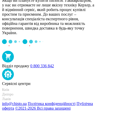
Якщо ви плануєте купити пилосос з аквафільтром,
у нас ви отримаєте не лише якісну техніку Керхер, а
й відмінний сервіс, який робить процес купівлі
простим та приємним. До ваших послуг –
консультація спеціаліста експертного рівня,
офіційна гарантія від виробника та можливість
повернення, швидка доставка в будь-яку точку
України.
Відділ продажу
0 800 336 842
Сервісні центри
Київ
+38 095-273-95-15
Дніпро
+38 095-274-63-06
Львів
+38 099-301-82-69
info@chisto.ua
Політика конфіденційності
Публічна
оферта
©2021-2026 Всі права захищені