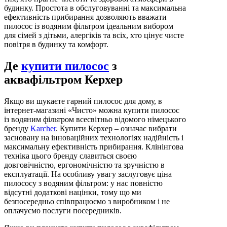
будинку. Простота в обслуговуванні та максимальна
ефективність прибирання дозволяють вважати
пилосос із водяним фільтром ідеальним вибором
для сімей з дітьми, алергіків та всіх, хто цінує чисте
повітря в будинку та комфорт.
Де
купити пилосос
з
аквафільтром Керхер
Якщо ви шукаєте гарний пилосос для дому, в
інтернет-магазині «Чисто» можна купити пилосос
із водяним фільтром всесвітньо відомого німецького
бренду
Karcher
. Купити Керхер – означає вибрати
засновану на інноваційних технологіях надійність і
максимальну ефективність прибирання. Клінінгова
техніка цього бренду славиться своєю
довговічністю, ергономічністю та зручністю в
експлуатації. На особливу увагу заслуговує ціна
пилососу з водяним фільтром: у нас повністю
відсутні додаткові націнки, тому що ми
безпосередньо співпрацюємо з виробником і не
оплачуємо послуги посередників.