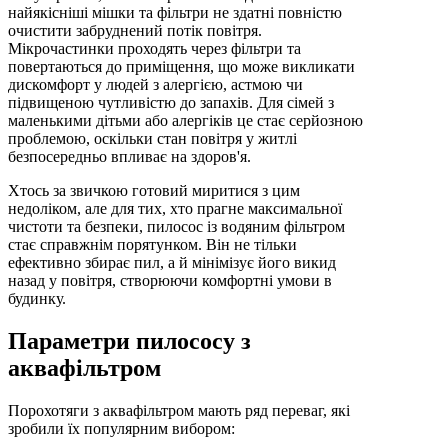
найякісніші мішки та фільтри не здатні повністю
очистити забруднений потік повітря.
Мікрочастинки проходять через фільтри та
повертаються до приміщення, що може викликати
дискомфорт у людей з алергією, астмою чи
підвищеною чутливістю до запахів. Для сімей з
маленькими дітьми або алергіків це стає серйозною
проблемою, оскільки стан повітря у житлі
безпосередньо впливає на здоров'я.
Хтось за звичкою готовий миритися з цим
недоліком, але для тих, хто прагне максимальної
чистоти та безпеки, пилосос із водяним фільтром
стає справжнім порятунком. Він не тільки
ефективно збирає пил, а й мінімізує його викид
назад у повітря, створюючи комфортні умови в
будинку.
Параметри пилососу з
аквафільтром
Порохотяги з аквафільтром мають ряд переваг, які
зробили їх популярним вибором: