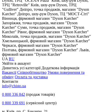
Dyson, ТРЦ "OCEAN Plaza"
Київ, шоу-рум Dyson,
ТРЦ "Retroville"
Київ, шоу-рум Dyson, ТРЦ
"Gulliver"
Дніпро, точка продажів, магазин "Dyson
Karcher"
Дніпро, шоу-рум Dyson, ТЦ "МОСТ-Сіті"
Вінниця, фірмовий магазин "Dyson Karcher"
Запоріжжя, точка продажів, магазин "Dyson
Karcher"
Суми, точка продажів, магазин "Dyson
Karcher"
Рівне, фірмовий магазин "Dyson Karcher"
Миколаїв, точка продажів, магазин "Dyson Karcher"
Хмельницький, фірмовий магазин "Dyson Karcher"
Черкаси, фірмовий магазин "Dyson Karcher"
Полтава, фірмовий магазин "Dyson Karcher"
Львів,
фірмовий магазин "Dyson Karcher"
UA
RU
Увiйти в аккаунт
Дивитись усі категорії
Додаткова інформація
Вакансії
Співробітництво
Умови повернення та
обміну
Оплата та доставка
Контакти
info@chisto.ua
0 800 336 842
(продаж товарів)
0 800 339 691
(сервісний центр)
м. Київ, пр. С. Бандери, 21