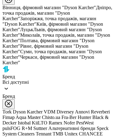
Вінниця, фірмовий магазин "Dyson Karcher"
Дніпро,
точка продажів, магазин "Dyson
Karcher"
Запоріжжя, точка продажів, магазин
"Dyson Karcher"
Київ, фірмовий магазин "Dyson
Karcher"
Луцьк
Львів, фірмовий магазин "Dyson
Karcher"
Миколаїв, точка продажів, магазин "Dyson
Karcher"
Полтава, фірмовий магазин "Dyson
Karcher"
Рівне, фірмовий магазин "Dyson
Karcher"
Суми, точка продажів, магазин "Dyson
Karcher"
Черкаси, фірмовий магазин "Dyson
Karcher"
Бренд
Всі доступні
Бренд
Tork
Dyson
Karcher
VDM
Diversey
Annovi Reverberi
Fimap
Aqua Master
Chisto.ua
Fra-Ber
Hunter
Black &
Decker
Istobal
KiiLTO
Ramex
Nofer
PestWest
pulsFOG
R+M Suttner
Альтернативні бренди
Speck
System Cleaners
Tennant
TMB
Unitex
CHANCEE