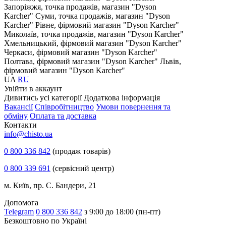
Запоріжжя, точка продажів, магазин "Dyson
Karcher"
Суми, точка продажів, магазин "Dyson
Karcher"
Рівне, фірмовий магазин "Dyson Karcher"
Миколаїв, точка продажів, магазин "Dyson Karcher"
Хмельницький, фірмовий магазин "Dyson Karcher"
Черкаси, фірмовий магазин "Dyson Karcher"
Полтава, фірмовий магазин "Dyson Karcher"
Львів,
фірмовий магазин "Dyson Karcher"
UA
RU
Увiйти в аккаунт
Дивитись усі категорії
Додаткова інформація
Вакансії
Співробітництво
Умови повернення та
обміну
Оплата та доставка
Контакти
info@chisto.ua
0 800 336 842
(продаж товарів)
0 800 339 691
(сервісний центр)
м. Київ, пр. С. Бандери, 21
Допомога
Telegram
0 800 336 842
з 9:00 до 18:00 (пн-пт)
Безкоштовно по Україні