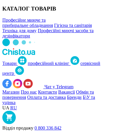
КАТАЛОГ ТОВАРІВ
Професійне миюче та
прибиральне обладнання
Гігієна та санітарія
Техніка для дому
Професійні миючі засоби та
дезінфікатори
Товари
професійний клінінг
сервісний
центр
Чат у Telegram
Магазин
Про нас
Контакти
Вакансії
Обмін та
повернення
Оплата та доставка
Бренди
Б\У та
уцінка
UA
RU
Відділ продажу
0 800 336 842