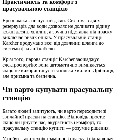
Практичність та комфорт з
прасувальною станцією
Ергономіка - не пустий дзвін. Система з двох
резервуарів для води дозволяє не доливати рідину
кожні десять хвилин, а зручна підставка під праску
виключає ризик опіків. У прасувальній станції
Karcher продумано все: від довжини шланга до
системи фіксації кабелю.
Крім того, парова станція Karcher заощаджує
електроенергію: вона автоматично вимикається,
якщо не використовується кілька хвилин. Дрібниця,
але приємна та безпечна.
Чи варто купувати прасувальну
станцію
Багато людей запитують, чи варто переходити зі
звичайної праски на станцію. Відповідь проста:
якщо ви цінуєте час, акуратність і комфорт, то
прасувальну станцію купити — розумне рішення.
У побуті така техніка замінює і праску, і відпарювач,