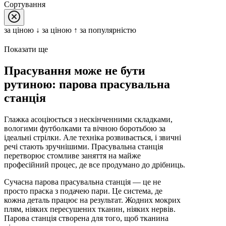
Сортування
за цiною ↓
за цiною ↑
за популярністю
Показати ще
Прасування може не бути
рутиною: парова прасувальна
станція
Глажка асоціюється з нескінченними складками,
вологими футболками та вічною боротьбою за
ідеальні стрілки. Але техніка розвивається, і звичні
речі стають зручнішими. Прасувальна станція
перетворює стомливе заняття на майже
професійний процес, де все продумано до дрібниць.
Сучасна парова прасувальна станція — це не
просто праска з подачею пари. Це система, де
кожна деталь працює на результат. Жодних мокрих
плям, ніяких пересушених тканин, ніяких нервів.
Парова станція створена для того, щоб тканина