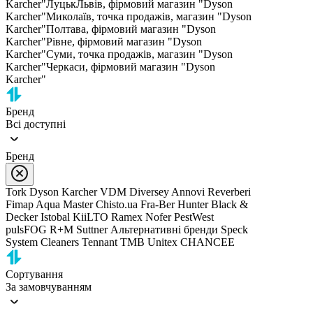
Karcher"
Луцьк
Львів, фірмовий магазин "Dyson
Karcher"
Миколаїв, точка продажів, магазин "Dyson
Karcher"
Полтава, фірмовий магазин "Dyson
Karcher"
Рівне, фірмовий магазин "Dyson
Karcher"
Суми, точка продажів, магазин "Dyson
Karcher"
Черкаси, фірмовий магазин "Dyson
Karcher"
Бренд
Всі доступні
Бренд
Tork
Dyson
Karcher
VDM
Diversey
Annovi Reverberi
Fimap
Aqua Master
Chisto.ua
Fra-Ber
Hunter
Black &
Decker
Istobal
KiiLTO
Ramex
Nofer
PestWest
pulsFOG
R+M Suttner
Альтернативні бренди
Speck
System Cleaners
Tennant
TMB
Unitex
CHANCEE
Сортування
За замовчуванням