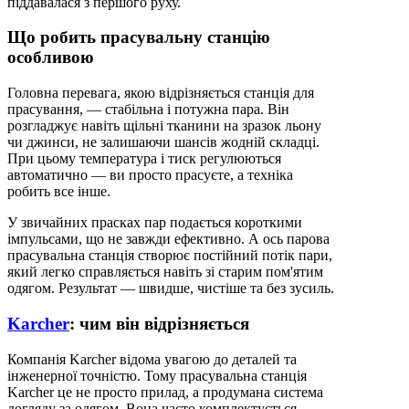
піддавалася з першого руху.
Що робить прасувальну станцію
особливою
Головна перевага, якою відрізняється станція для
прасування, — стабільна і потужна пара. Він
розгладжує навіть щільні тканини на зразок льону
чи джинси, не залишаючи шансів жодній складці.
При цьому температура і тиск регулюються
автоматично — ви просто прасуєте, а техніка
робить все інше.
У звичайних прасках пар подається короткими
імпульсами, що не завжди ефективно. А ось парова
прасувальна станція створює постійний потік пари,
який легко справляється навіть зі старим пом'ятим
одягом. Результат — швидше, чистіше та без зусиль.
Karcher
: чим він відрізняється
Компанія Karcher відома увагою до деталей та
інженерної точністю. Тому прасувальна станція
Karcher це не просто прилад, а продумана система
догляду за одягом. Вона часто комплектується