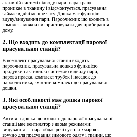
активній системі відводу пари: пара краще
проникає в тканину і відсмоктується, прасування
займає вдвічі менше часу. Дошка має функцію
вдуву/видування пари. Пароочисник що входить в
комплект можна використовувати для прибирання
дому.
2. Що входить до комплектації парової
прасувальної станції?
В комплект прасувальної станції входить
пароочисник, прасувальна дошка з функцією
продувки і активною системою відводу пари,
парова праска, комплект трубок і насадок до
пароочисника, змінний комплект до прасувальної
дошки.
3. Які особливості має дошка парової
прасувальної станції?
Активна дошка що входить до парової прасувальної
станції має вентилятор з двома режимами:
видування — пара обдає речі густою хмарою:
зручно для прасування зимового одягу і тканин, що