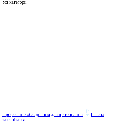
Усі категорії
Професійне обладнання для прибирання
Гігієна
та санітарія