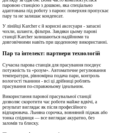
паровою станцією з дошкою, яка спеціально
адаптована під роботу з парою: поверхня пропускає
пару та не залишає конденсат.
У лінійці Karcher є й корисні аксесуари - запасні
чохли, шланги, фільтри. Завдяки цьому парові
станції Karcher залишаються надійними та
довговічними навіть при щоденному використанні.
Пар та інтелект: партнери технологій
Сучасна парова станція для прасування поєднує
потужність та «розум». Автоматичне регулювання
температури, рівномірна подача пари, контроль
вологості тканини - всі ці дрібниці роблять
прасування по-справжньому ідеальним.
Використання парової прасувальної станції
дозволяє скоротити час роботи майже вдвічі, а
результат виглядає як після професійного
відпарювача. Льняна сорочка, вовняний піджак або
тонка спідниця — все виглядає акуратно, без
заломів та блиску.