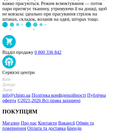
важко прасуються. Режим всмоктування — поток
пари притягує тканину, утримуючи її на дошці, щоб
не ковзала: ідеально при прасування стрілок на
штанах, складок, воланів на одязі, шторах тощо.
Відділ продажу
0 800 336 842
Сервісні центри
Київ
+38 095-273-95-15
Дніпро
+38 095-274-63-06
Львів
+38 099-301-82-69
info@chisto.ua
Політика конфіденційності
Публічна
оферта
©2021-2026 Всі права захищені
ПОКУПЦЯМ
Магазин
Про нас
Контакти
Вакансії
Обмін та
повернення
Оплата та доставка
Бренди