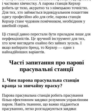
і частково хімчистку. А парова станція Керхер
робить це тихо, акуратно та з німецькою точністю.
Для тих, хто займається індивідуальним пошиттям
одягу професійно або для себе, парова станція
Керхер стане чудовим помічником, необхідним у
швейній справі.
Ці станції давно перестали бути приладом лише для
перфекціоністів. Це зручний інструмент для тих,
хто хоче виглядати охайно без зайвих зусиль. І
якщо вибирати бренд, то Керхер — один з
найнадійніших варіантів.
Часті запитання про парові
прасувальні станції
1. Чим парова прасувальна станція
краща за звичайну праску?
Парова прасувальна станція робить прасування
більш ефективним завдяки розумним управлінням
паром. Навіть тканини, що важко піддаються
прасуванню, легко розгладжуються завдяки