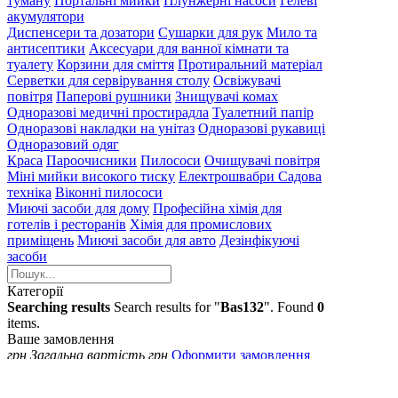
туману
Портальні мийки
Плунжерні насоси
Гелеві
акумулятори
Диспенсери та дозатори
Сушарки для рук
Мило та
антисептики
Аксесуари для ванної кімнати та
туалету
Корзини для сміття
Протиральний матеріал
Серветки для сервірування столу
Освіжувачі
повітря
Паперові рушники
Знищувачі комах
Одноразові медичні простирадла
Туалетний папір
Одноразові накладки на унітаз
Одноразові рукавиці
Одноразовий одяг
Краса
Пароочисники
Пилососи
Очищувачі повітря
Міні мийки високого тиску
Електрошвабри
Садова
техніка
Віконні пилососи
Миючі засоби для дому
Професійна хімія для
готелів і ресторанів
Хімія для промислових
приміщень
Миючі засоби для авто
Дезінфікуючі
засоби
Категорії
Searching results
Search results for "
Bas132
". Found
0
items.
Ваше замовлення
грн
Загальна вартість
грн
Оформити замовлення
Створення
особистого кабінету за допомогою:
Email
Такий email вже