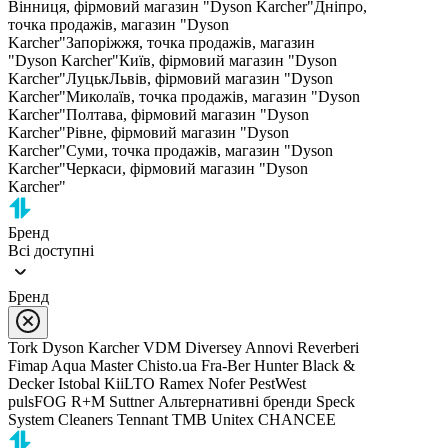
Вінниця, фірмовий магазин "Dyson Karcher"
Дніпро,
точка продажів, магазин "Dyson
Karcher"
Запоріжжя, точка продажів, магазин
"Dyson Karcher"
Київ, фірмовий магазин "Dyson
Karcher"
Луцьк
Львів, фірмовий магазин "Dyson
Karcher"
Миколаїв, точка продажів, магазин "Dyson
Karcher"
Полтава, фірмовий магазин "Dyson
Karcher"
Рівне, фірмовий магазин "Dyson
Karcher"
Суми, точка продажів, магазин "Dyson
Karcher"
Черкаси, фірмовий магазин "Dyson
Karcher"
Бренд
Всі доступні
Бренд
Tork
Dyson
Karcher
VDM
Diversey
Annovi Reverberi
Fimap
Aqua Master
Chisto.ua
Fra-Ber
Hunter
Black &
Decker
Istobal
KiiLTO
Ramex
Nofer
PestWest
pulsFOG
R+M Suttner
Альтернативні бренди
Speck
System Cleaners
Tennant
TMB
Unitex
CHANCEE