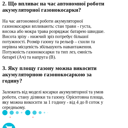
2. Що впливає на час автономної роботи
акумуляторної газонокосарки?
На час автономної роботи акумуляторної
газонокосарки впливають: стан трави - густа,
висока або мокра трава розряджає батарею швидше.
Висота зрізу - нижчий зріз потребує більшої
потужності. Розмір газону та рельєф – схили та
нерівна місцевість збільшують навантаження.
Потужність газонокосарки та тип лез, ємність
батареї (Ач) та напруга (В).
3. Яку площу газону можна викосити
акумуляторною газонокосаркою за
годину?
Залежить від моделі косарки акумуляторної та умов
роботи, стану ділянки та газону. Орієнтовна площа,
яку можна викосити за 1 годину - від 4 до 8 соток у
середньому.