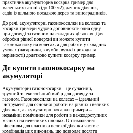
практична акумуляторна косарка тример для
маленьких газонів (до 100 м2), дачних ділянок,
садів із щільною посадкою дерев та виноградників.
До речі, акумуляторні газонокосилки на колесах та
косарки тримери чудово доповнюють одна одну
при догляді за газоном на складних ділянках. Для
обробки рівної поверхні ви можете купити
газонокосилку на колесах, а для роботи у складних
умовах (чагарники, клумби, вузькі проходи та
нерівності) додатково купити косарку тример.
Де купити газонокосарку на
акумуляторі
Акумуляторні газонокосарки – це сучасний,
зручний та екологічний вибір для догляду за
газоном. Газонокосилки на колесах – ідеальний
інструмент для основної роботи на рівних і великих
ділянках, а акумуляторні косарки тримери –
незамінні помічники для роботи в важкодоступних
місцях і на невеликих площах. Оптимальним
рішенням для власника великої ділянки часто є
комбінація цих виконань, що дозволяє досягти