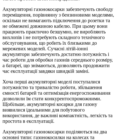
Акумуляторні газонокосарки забезпечують свободу
переміщення, порівнянну з бензиновими моделями,
оскільки не вимагають підключення до розетки та
не обмежені довжиною кабелю. При цьому вони
працюють практично безшумно, не виробляють
вихлопів і не потребують складного технічного
обслуговування, що робить їх близькими до
мережевих моделей. Сучасні літій-іонні
акумулятори забезпечують достатню потужність і
час роботи для обробки газонів середнього розміру,
а батареї, що знімаються, дозволяють продовжити
час експлуатації завдяки швидкій заміні.
Хоча перші акумуляторні моделі поступалися
потужністю та тривалістю роботи, збільшення
ємності батарей та оптимізація енергоспоживання
дозволили їм стати конкурентоспроможними.
Щобільше, акумуляторні косарки для газону
виявилися ідеальними для побутового
використання, де важливі компактність, легкість та
простота в експлуатації.
Акумуляторні газонокосарки поділяються на два
основні типи: газонокосилки на колесах та