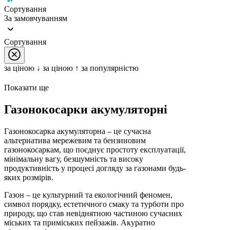
Сортування
За замовчуванням
Сортування
за цiною ↓
за цiною ↑
за популярністю
Показати ще
Газонокосарки акумуляторні
Газонокосарка акумуляторна – це сучасна
альтернатива мережевим та бензиновим
газонокосаркам, що поєднує простоту експлуатації,
мінімальну вагу, безшумність та високу
продуктивність у процесі догляду за газонами будь-
яких розмірів.
Газон – це культурний та екологічний феномен,
символ порядку, естетичного смаку та турботи про
природу, що став невіднятною частиною сучасних
міських та приміських пейзажів. Акуратно