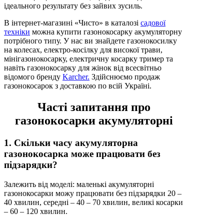
ідеального результату без зайвих зусиль.
В інтернет-магазині «Чисто» в каталозі
садової
техніки
можна купити газонокосарку акумуляторну
потрібного типу. У нас ви знайдете газонокосилку
на колесах, електро-косілку для високої трави,
мінігазонокосарку, електричну косарку тример та
навіть газонокосарку для жінок від всесвітньо
відомого бренду
Karcher.
Здійснюємо продаж
газонокосарок з доставкою по всій Україні.
Часті запитання про
газонокосарки акумуляторні
1. Скільки часу акумуляторна
газонокосарка може працювати без
підзарядки?
Залежить від моделі: маленькі акумуляторні
газонокосарки можу працювати без підзарядки 20 –
40 хвилин, середні – 40 – 70 хвилин, великі косарки
– 60 – 120 хвилин.