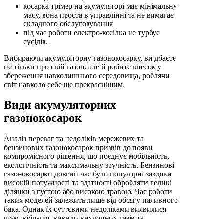
косарка трімер на акумуляторі має мінімальну
масу, вона проста в управлінні та не вимагає
складного обслуговування
під час роботи електро-косілка не турбує
сусідів.
Вибираючи акумуляторну газонокосарку, ви дбаєте
не тільки про свій газон, але й робите внесок у
збереження навколишнього середовища, роблячи
світ навколо себе ще прекраснішим.
Види акумуляторних
газонокосарок
Аналіз переваг та недоліків мережевих та
бензинових газонокосарок призвів до появи
компромісного рішення, що поєднує мобільність,
екологічність та максимальну зручність. Бензинові
газонокосарки довгий час були популярні завдяки
високій потужності та здатності обробляти великі
ділянки з густою або високою травою. Час роботи
таких моделей залежить лише від обсягу паливного
бака. Однак їх суттєвими недоліками виявилися
шум, вібрація, викиди вихлопних газів та