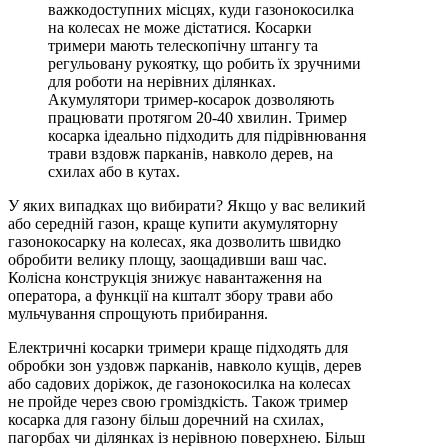
важкодоступних місцях, куди газонокосилка
на колесах не може дістатися. Косарки
тримери мають телескопічну штангу та
регульовану рукоятку, що робить їх зручними
для роботи на нерівних ділянках.
Акумулятори тример-косарок дозволяють
працювати протягом 20-40 хвилин. Тример
косарка ідеально підходить для підрівнювання
трави вздовж парканів, навколо дерев, на
схилах або в кутах.
У яких випадках що вибирати? Якщо у вас великий
або середній газон, краще купити акумуляторну
газонокосарку на колесах, яка дозволить швидко
обробити велику площу, заощадивши ваш час.
Колісна конструкція знижує навантаження на
оператора, а функції на кшталт збору трави або
мульчування спрощують прибирання.
Електричні косарки тримери краще підходять для
обробки зон уздовж парканів, навколо кущів, дерев
або садових доріжок, де газонокосилка на колесах
не пройде через свою громіздкість. Також тример
косарка для газону більш доречний на схилах,
пагорбах чи ділянках із нерівною поверхнею. Більш