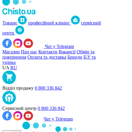
Товари
професійний клінінг
сервісний
центр
Чат у Telegram
Магазин
Про нас
Контакти
Вакансії
Обмін та
повернення
Оплата та доставка
Бренди
Б\У та
уцінка
UA
RU
Відділ продажу
0 800 336 842
Сервісний центр
0 800 336 842
Чат у Telegram