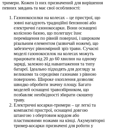
тримери. Кожен із них призначений для вирішення
певних завдань та має свої особливості:
Газонокосилки на колесах – це пристрої, що
зовні нагадують традиційні бензинові або
електричні газонокосарки. Вони оснащені
колісною базою, що полегшує їхнє
переміщення по рівній поверхні, і широким
різальним елементом (зазвичай ножем), що
забезпечує рівномірний зріз трави. Сучасні
моделі газонокосилок на колесах можуть
працювати від 20 до 60 хвилин на одному
заряді, залежно від навантаження та типу
батареї. Ідеально підходять для догляду за
великими та середніми газонами з рівною
поверхнею. Широке охоплення дозволяє
швидко обробити значну площу. Багато
моделей оснащені травозбірником, що
позбавляє необхідності збирати скошену
траву.
Електричні косарки-тримери – це легкі та
компактні пристрої, оснащені довгою
штангою з обертовим кордом або
пластиковими ножами на кінці. Акумуляторні
тример-косарки призначені для роботи у