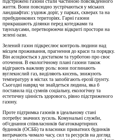
підстрижені газони стали частиною повсякденного
життя. Вони повсюдно зустрічаються у міських
ландшафтах: уздовж доріг, у парках, скверах та на
прибудинкових територіях. Гарні газони
прикрашають ділянки перед котеджами та
таунхаусами, перетворюючи відкриті простори на
зелені оази.
Зелений газон підкреслює контроль людини над
місцем проживання, прагнення до краси та порядку.
Він асоціюється з достатком та турботою про своє
оточення. В екологічному плані газони також
відіграють важливу роль: вони поглинають
вуглекислий газ, виділяють кисень, знижують
температуру в містах та запобігають ерозії ґрунту.
Сьогодні навряд чи знайдеться людина, яка б
поставила під сумнів соціальну, екологічну та
естетичну цінність здорового, рівно підстриженого
газону.
Проте підтримка газонів в ідеальному стані
потребує значних зусиль. Комунальні служби,
об'єднання співвласників багатоквартирних
будинків (ОСББ) та власники приватних будинків
витрачають чимало часу, сил та ресурсів на догляд