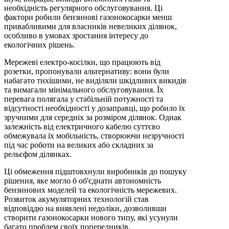
необхідність регулярного обслуговування. Ці
фактори робили бензинові газонокосарки менш
привабливими для власників невеликих ділянок,
особливо в умовах зростання інтересу до
екологічних рішень.
Мережеві електро-косілки, що працюють від
розетки, пропонували альтернативу: вони були
набагато тихішими, не виділяли шкідливих викидів
та вимагали мінімального обслуговування. Їх
перевага полягала у стабільній потужності та
відсутності необхідності у дозаправці, що робило їх
зручними для середніх за розміром ділянок. Однак
залежність від електричного кабелю суттєво
обмежувала їх мобільність, створюючи незручності
під час роботи на великих або складних за
рельєфом ділянках.
Ці обмеження підштовхнули виробників до пошуку
рішення, яке могло б об'єднати автономність
бензинових моделей та екологічність мережевих.
Розвиток акумуляторних технологій став
відповіддю на виявлені недоліки, дозволивши
створити газонокосарки нового типу, які усунули
багато проблем своїх попередників.