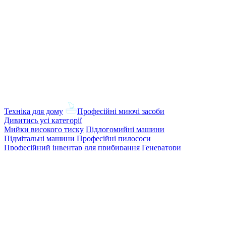
Техніка для дому
Професійні миючі засоби
Дивитись усі категорії
Мийки високого тиску
Підлогомийні машини
Підмітальні машини
Професійні пилососи
Професійний інвентар для прибирання
Генератори
туману
Портальні мийки
Плунжерні насоси
Гелеві
акумулятори
Диспенсери та дозатори
Сушарки для рук
Мило та
антисептики
Аксесуари для ванної кімнати та
туалету
Корзини для сміття
Протиральний матеріал
Серветки для сервірування столу
Освіжувачі
повітря
Паперові рушники
Знищувачі комах
Одноразові медичні простирадла
Туалетний папір