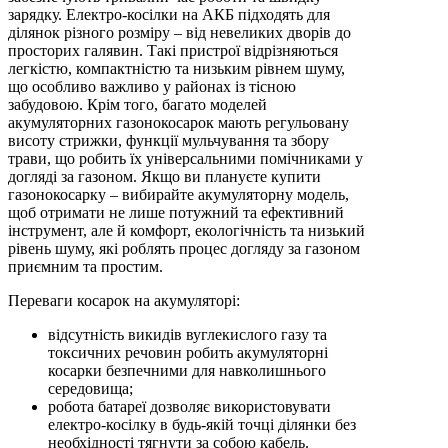
зарядку. Електро-косілки на АКБ підходять для
ділянок різного розміру – від невеликих дворів до
просторих галявин. Такі пристрої відрізняються
легкістю, компактністю та низьким рівнем шуму,
що особливо важливо у районах із тісною
забудовою. Крім того, багато моделей
акумуляторних газонокосарок мають регульовану
висоту стрижки, функції мульчування та збору
трави, що робить їх універсальними помічниками у
догляді за газоном. Якщо ви плануєте купити
газонокосарку – вибирайте акумуляторну модель,
щоб отримати не лише потужний та ефективний
інструмент, але й комфорт, екологічність та низький
рівень шуму, які роблять процес догляду за газоном
приємним та простим.
Переваги косарок на акумуляторі:
відсутність викидів вуглекислого газу та
токсичних речовин робить акумуляторні
косарки безпечними для навколишнього
середовища;
робота батареї дозволяє використовувати
електро-косілку в будь-якій точці ділянки без
необхідності тягнути за собою кабель.