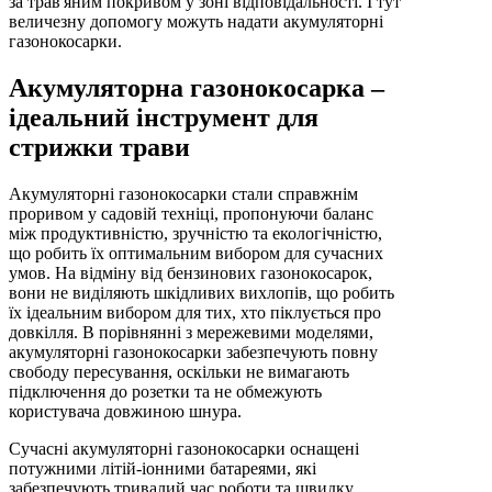
за трав'яним покривом у зоні відповідальності. І тут
величезну допомогу можуть надати акумуляторні
газонокосарки.
Акумуляторна газонокосарка –
ідеальний інструмент для
стрижки трави
Акумуляторні газонокосарки стали справжнім
проривом у садовій техніці, пропонуючи баланс
між продуктивністю, зручністю та екологічністю,
що робить їх оптимальним вибором для сучасних
умов. На відміну від бензинових газонокосарок,
вони не виділяють шкідливих вихлопів, що робить
їх ідеальним вибором для тих, хто піклується про
довкілля. В порівнянні з мережевими моделями,
акумуляторні газонокосарки забезпечують повну
свободу пересування, оскільки не вимагають
підключення до розетки та не обмежують
користувача довжиною шнура.
Сучасні акумуляторні газонокосарки оснащені
потужними літій-іонними батареями, які
забезпечують тривалий час роботи та швидку