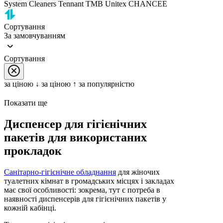
System Cleaners
Tennant
TMB
Unitex
CHANCEE
Сортування
За замовчуванням
Сортування
за цiною ↓
за цiною ↑
за популярністю
Показати ще
Диспенсер для гігієнічних
пакетів для використаних
прокладок
Санітарно-гігієнічне обладнання
для жіночих
туалетних кімнат в громадських місцях і закладах
має свої особливості: зокрема, тут є потреба в
наявності диспенсерів для гігієнічних пакетів у
кожній кабінці.