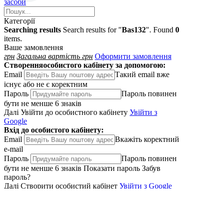
засоби
Категорії
Searching results
Search results for "
Bas132
". Found
0
items.
Ваше замовлення
грн
Загальна вартість
грн
Оформити замовлення
Створення
особистого кабінету за допомогою:
Email
Такий email вже
існує або не є коректним
Пароль
Пароль повинен
бути не менше 6 знаків
Далі
Увійти до особистного кабінету
Увiйти з
Google
Вхід
до особистого кабінету:
Email
Вкажiть коректний
e-mail
Пароль
Пароль повинен
бути не менше 6 знаків
Показати пароль
Забув
пароль?
Далі
Створити особистий кабінет
Увiйти з Google
Забули пароль?
Введіть адресу електронної
пошти, яку ви використовували для створення
облікового запису, і ми надішлемо вам посилання