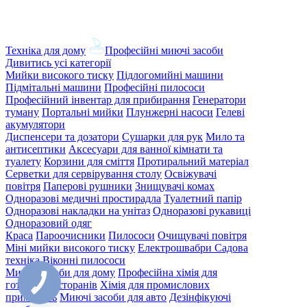
Техніка для дому
Професійні миючі засоби
Дивитись усі категорії
Мийки високого тиску
Підлогомийні машини
Підмітальні машини
Професійні пилососи
Професійний інвентар для прибирання
Генератори
туману
Портальні мийки
Плунжерні насоси
Гелеві
акумулятори
Диспенсери та дозатори
Сушарки для рук
Мило та
антисептики
Аксесуари для ванної кімнати та
туалету
Корзини для сміття
Протиральний матеріал
Серветки для сервірування столу
Освіжувачі
повітря
Паперові рушники
Знищувачі комах
Одноразові медичні простирадла
Туалетний папір
Одноразові накладки на унітаз
Одноразові рукавиці
Одноразовий одяг
Краса
Пароочисники
Пилососи
Очищувачі повітря
Міні мийки високого тиску
Електрошвабри
Садова
техніка
Віконні пилососи
Миючі засоби для дому
Професійна хімія для
готелів і ресторанів
Хімія для промислових
приміщень
Миючі засоби для авто
Дезінфікуючі