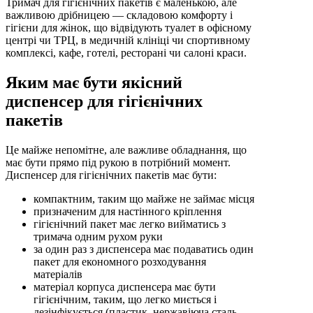
Тримач для гігієнічних пакетів є маленькою, але
важливою дрібницею — складовою комфорту і
гігієни для жінок, що відвідують туалет в офісному
центрі чи ТРЦ, в медичній клініці чи спортивному
комплексі, кафе, готелі, ресторані чи салоні краси.
Яким має бути якісний
диспенсер для гігієнічних
пакетів
Це майже непомітне, але важливе обладнання, що
має бути прямо під рукою в потрібний момент.
Диспенсер для гігієнічних пакетів має бути:
компактним, таким що майже не займає місця
призначеним для настінного кріплення
гігієнічний пакет має легко вийматись з
тримача одним рухом руки
за один раз з диспенсера має подаватись один
пакет для економного розходування
матеріалів
матеріал корпуса диспенсера має бути
гігієнічним, таким, що легко миється і
дезінфікується (пластик, нержавіюча сталь