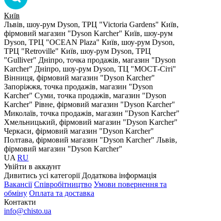
Київ
Львів, шоу-рум Dyson, ТРЦ "Victoria Gardens"
Київ,
фірмовий магазин "Dyson Karcher"
Київ, шоу-рум
Dyson, ТРЦ "OCEAN Plaza"
Київ, шоу-рум Dyson,
ТРЦ "Retroville"
Київ, шоу-рум Dyson, ТРЦ
"Gulliver"
Дніпро, точка продажів, магазин "Dyson
Karcher"
Дніпро, шоу-рум Dyson, ТЦ "МОСТ-Сіті"
Вінниця, фірмовий магазин "Dyson Karcher"
Запоріжжя, точка продажів, магазин "Dyson
Karcher"
Суми, точка продажів, магазин "Dyson
Karcher"
Рівне, фірмовий магазин "Dyson Karcher"
Миколаїв, точка продажів, магазин "Dyson Karcher"
Хмельницький, фірмовий магазин "Dyson Karcher"
Черкаси, фірмовий магазин "Dyson Karcher"
Полтава, фірмовий магазин "Dyson Karcher"
Львів,
фірмовий магазин "Dyson Karcher"
UA
RU
Увiйти в аккаунт
Дивитись усі категорії
Додаткова інформація
Вакансії
Співробітництво
Умови повернення та
обміну
Оплата та доставка
Контакти
info@chisto.ua