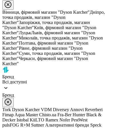
Вінниця, фірмовий магазин "Dyson Karcher"
Дніпро,
точка продажів, магазин "Dyson
Karcher"
Запоріжжя, точка продажів, магазин
"Dyson Karcher"
Київ, фірмовий магазин "Dyson
Karcher"
Луцьк
Львів, фірмовий магазин "Dyson
Karcher"
Миколаїв, точка продажів, магазин "Dyson
Karcher"
Полтава, фірмовий магазин "Dyson
Karcher"
Рівне, фірмовий магазин "Dyson
Karcher"
Суми, точка продажів, магазин "Dyson
Karcher"
Черкаси, фірмовий магазин "Dyson
Karcher"
Бренд
Всі доступні
Бренд
Tork
Dyson
Karcher
VDM
Diversey
Annovi Reverberi
Fimap
Aqua Master
Chisto.ua
Fra-Ber
Hunter
Black &
Decker
Istobal
KiiLTO
Ramex
Nofer
PestWest
pulsFOG
R+M Suttner
Альтернативні бренди
Speck