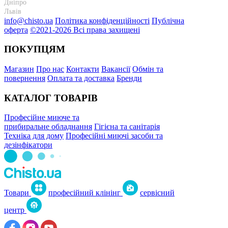
Дніпро
+38 095-274-63-06
Львів
+38 099-301-82-69
info@chisto.ua
Політика конфіденційності
Публічна
оферта
©2021-2026 Всі права захищені
ПОКУПЦЯМ
Магазин
Про нас
Контакти
Вакансії
Обмін та
повернення
Оплата та доставка
Бренди
КАТАЛОГ ТОВАРІВ
Професійне миюче та
прибиральне обладнання
Гігієна та санітарія
Техніка для дому
Професійні миючі засоби та
дезінфікатори
Товари
професійний клінінг
сервісний
центр