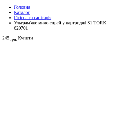
Головна
Каталог
Гігієна та санітарія
Ультрам'яке мило спрей у картриджі S1 TORK
620701
245
Купити
грн.