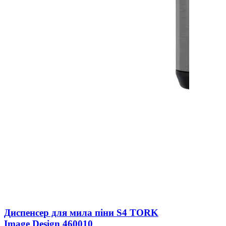
Диспенсер для мила піни S4 TORK
Image Design 460010