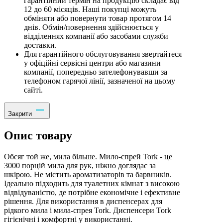
гарантійний термін на продукцію складає від
12 до 60 місяців. Наші покупці можуть
обміняти або повернути товар протягом 14
днів. Обмін/повернення здійснюється у
відділеннях компанії або засобами служби
доставки.
Для гарантійного обслуговування звертайтеся
у офіційні сервісні центри або магазини
компанії, попередньо зателефонувавши за
телефоном гарячої лінії, зазначеної на цьому
сайті.
Закрити
Опис товару
Обсяг той же, мила більше. Мило-спрей Tork - це
3000 порцій мила для рук, ніжно доглядає за
шкірою. Не містить ароматизаторів та барвників.
Ідеально підходить для туалетних кімнат з високою
відвідуваністю, де потрібне економічне і ефективне
рішення. Для використання в диспенсерах для
рідкого мила і мила-спрея Tork. Диспенсери Tork
гігієнічні і комфортні у використанні.