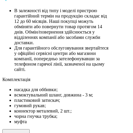
В залежності від типу і моделі пристрою
гарантійний термін на продукцію складає від
12 до 60 місяців. Наші покупці можуть
обміняти або повернути товар протягом 14
днів. Обмін/повернення здійснюється у
відділеннях компанії або засобами служби
доставки.
Для гарантійного обслуговування звертайтеся
у офіційні сервісні центри або магазини
компанії, попередньо зателефонувавши за
телефоном гарячої лінії, зазначеної на цьому
сайті.
Комплектацiя
насадка для оббивки;
всмоктувальний шланг, довжина - 3 м;
пластиковий затискач;
гумовий рукав;
коннектор металевий, 2 шт.;
чорна гнучка трубка;
муфта