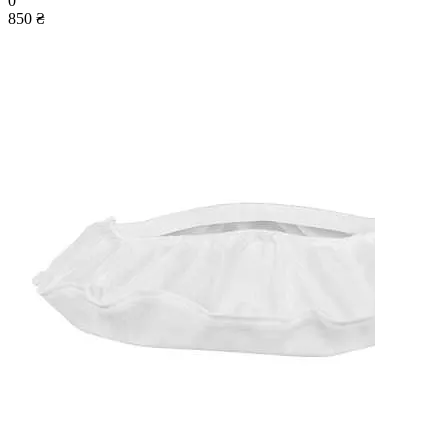
0
850 ₴