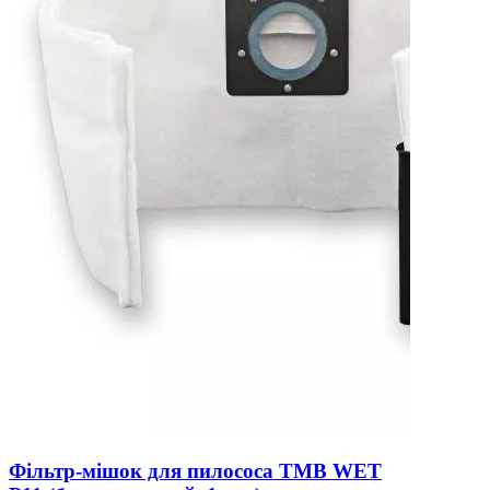
Фільтр-мішок для пилососа TMB WET