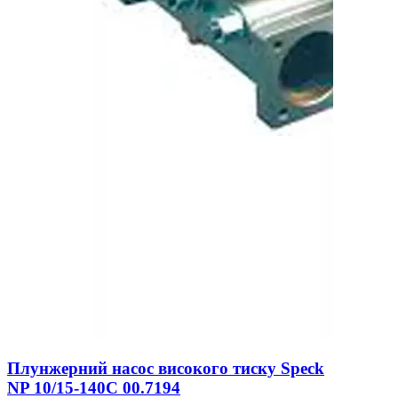
Плунжерний насос високого тиску Speck
NP 10/15-140С 00.7194