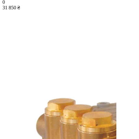
0
31 850 ₴