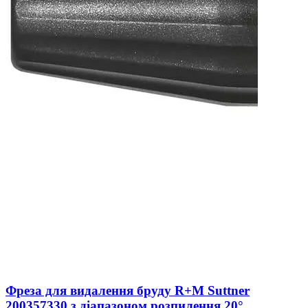
Фреза для видалення бруду R+M Suttner
200357330 з діапазоном розпилення 20°