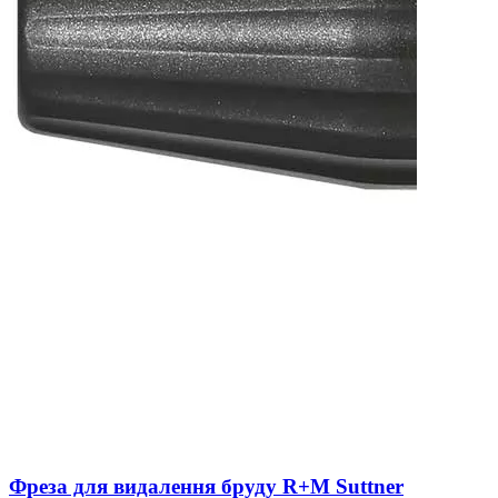
Фреза для видалення бруду R+M Suttner