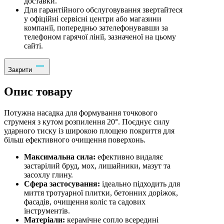
доставки.
Для гарантійного обслуговування звертайтеся
у офіційні сервісні центри або магазини
компанії, попередньо зателефонувавши за
телефоном гарячої лінії, зазначеної на цьому
сайті.
Закрити
Опис товару
Потужна насадка для формування точкового
струменя з кутом розпилення 20°. Поєднує силу
ударного тиску із широкою площею покриття для
більш ефективного очищення поверхонь.
Максимальна сила:
ефективно видаляє
застарілий бруд, мох, лишайники, мазут та
засохлу глину.
Сфера застосування:
ідеально підходить для
миття тротуарної плитки, бетонних доріжок,
фасадів, очищення коліс та садових
інструментів.
Матеріали:
керамічне сопло всередині