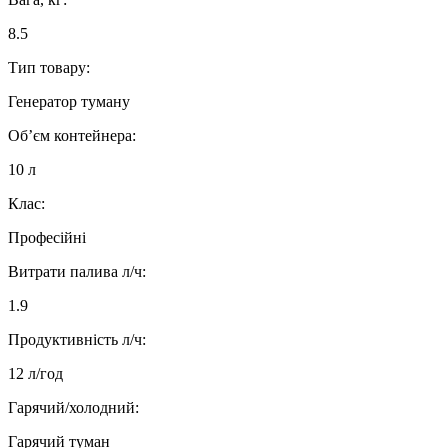
8.5
Тип товару:
Генератор туману
Об’єм контейнера:
10 л
Клас:
Професійні
Витрати палива л/ч:
1.9
Продуктивність л/ч:
12 л/год
Гарячий/холодний:
Гарячий туман