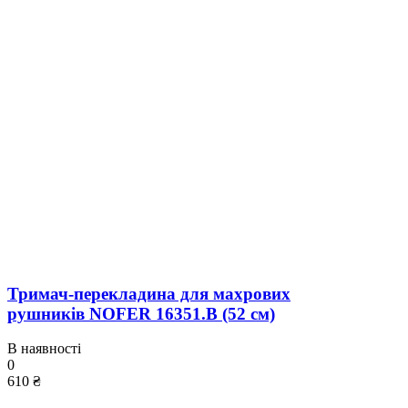
Тримач-перекладина для махрових
рушників NOFER 16351.B (52 см)
В наявності
0
610 ₴