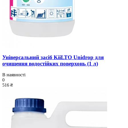
Універсальний засіб KiiLTO Unidrop для
очищення водостійких поверхонь (1 л)
В наявності
0
516 ₴