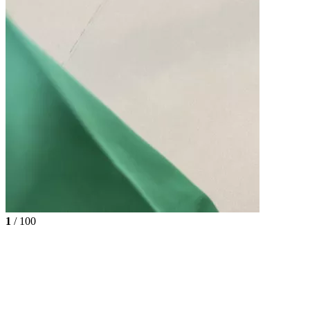
1
/ 100
Щітка для очищення
швів XXL Karcher