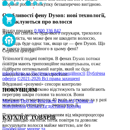
сторони роблять покупку беззаперечно вигідною.
Особливості фену Dyson: нові технології,
що піклуються про волосся
Відділ продажу
0 800 336 842
Якщо ви спитаєте будь-якого перукаря, трихолога
чи стиліста, чи може фен не шкодити волоссю,
відповідь буде одна: так, якщо це — фен Dyson. Що
ж такого інноваційного в цьому фені?
Сервісні центри
Київ
+38 095-273-95-15
Технології подачі повітря. В фенах Dyson потоки
Дніпро
+38 095-274-63-06
повітря мають трипозиційне налаштування, отже
Львів
+38 099-301-82-69
підібрати оптимальний нагрів, який не буде
info@chisto.ua
Політика конфіденційності
Публічна
шкодити волоссю, стає простіше.
оферта
©2021-2026 Всі права захищені
Вбудовані «розумні» сенсори контролю
ПОКУПЦЯМ
температури додатково відстежують та запобігають
перегріву шкіри голови та волосся. Вони
вимірюють температуру 40 разів за секунду та у разі
Магазин
Про нас
Контакти
Вакансії
Обмін та
можливого перегріву — зменшують її.
повернення
Оплата та доставка
Бренди
Потужний мотор з керуванням від мікропроцесора
КАТАЛОГ ТОВАРІВ
дуже швидко нагнітає потік повітря та дозволяє
висушувати волосся майже миттєво, але без
Професійне миюче та