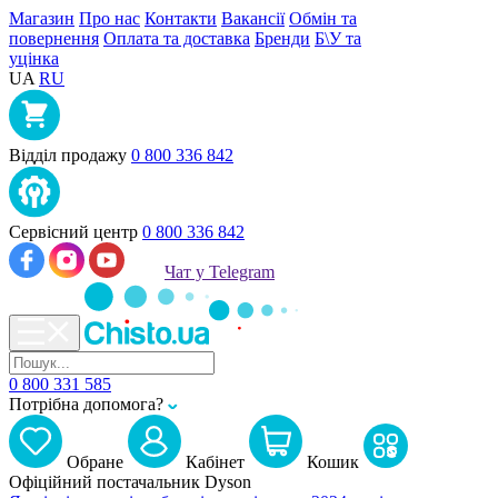
Магазин
Про нас
Контакти
Вакансії
Обмін та
повернення
Оплата та доставка
Бренди
Б\У та
уцінка
UA
RU
Відділ продажу
0 800 336 842
Сервісний центр
0 800 336 842
Чат у Telegram
0 800 331 585
Потрібна допомога?
Обране
Кабiнет
Кошик
Офіційний постачальник Dyson