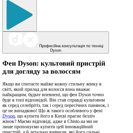
Професійна консультація по техніці
Dyson
Фен Dyson: культовий пристрій
для догляду за волоссям
Якщо ви спитаєте майже кожну стильну жінку в
світі, який прилад для волосся вона вважає
найкращим, будьте впевнені, що фен Dyson точно
буде в топі відповідей. Він став справді культовим
як серед селебрітіз, так і серед пересічних панянок, і
це не випадково! Що ж такого особливого у фені
Dyson
, що купити його в Києві прагне безліч
жінок? Маємо відповіді, адже в Chisto.ua ми не
лише пропонуємо купити цей інноваційний
пристрій, а й детально вивчили, які його сильні