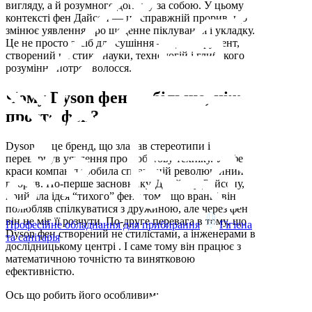
вигляду, а й розумного догляду за собою. У цьому
контексті фен Дайсон — це справжній прорив, що
змінює уявлення про щоденне піклування і укладку.
Це не просто засіб для сушіння — це інструмент,
створений на стику науки, технологій і глибокого
розуміння потреб волосся.
Чому Dyson фен — більше, ніж
просто фен?
Dyson — це бренд, що зламав стереотипи і
перевернув уявлення про побутову техніку. У сфері
краси компанія зробила справжній революційний
прорив. По-перше засновнику, Джеймсу Дайсону,
прийшла ідея “тихого” фену тому, що вранці він
полюбляв спілкуватися з дружиною, але через фен
він не міг її розчути. По-друге перевага в тому, що
Професійне обладнання для прибирання
Гігієна
Dyson фен створений не стилістами, а інженерами в
та санітарія
дослідницькому центрі . І саме тому він працює з
математичною точністю та винятковою
ефективністю.
Ось що робить його особливим: