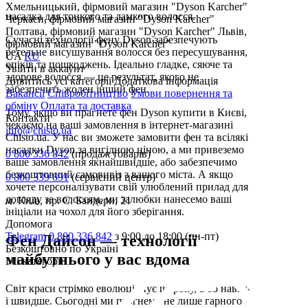
Хмельницький, фірмовий магазин "Dyson Karcher"
насадка для тонкого та ламкого волосся.
Черкаси, фірмовий магазин "Dyson Karcher"
Полтава, фірмовий магазин "Dyson Karcher"
Львів,
Сучасні технології фену Dyson забезпечують
фірмовий магазин "Dyson Karcher"
ретельне висушування волосся без пересушування,
UA
RU
опіків та пошкоджень. Ідеально гладке, сяюче та
Увiйти в аккаунт
здорове волосся — це результат, якого не
Дивитись усі категорії
Додаткова інформація
забезпечить жоден інший фен.
Вакансії
Співробітництво
Умови повернення та
обміну
Оплата та доставка
Тому, якщо ви прагнете фен Dyson купити в Києві,
Контакти
чекаємо на ваші замовлення в інтернет-магазині
info@chisto.ua
Chisto.ua. У нас ви зможете замовити фен та всілякі
насадки Dyson за вигідною ціною, а ми привеземо
0 800 336 842
(продаж товарів)
ваше замовлення якнайшвидше, або забезпечимо
безкоштовний самовивіз з вашого міста. А якщо
0 800 339 691
(сервісний центр)
хочете персоналізувати свій улюблений прилад для
догляду за волоссям, ми залюбки нанесемо ваші
м. Київ, пр. С. Бандери, 21
ініціали на чохол для його зберігання.
Допомога
Telegram
0 800 336 842
з 9:00 до 18:00 (пн-пт)
Фен Дайсон — технології
Безкоштовно по Україні
майбутнього у вас вдома
Усі категорії
Світ краси стрімко еволюціонує щороку, а бо навіть
і швидше. Сьогодні ми прагнемо не лише гарного