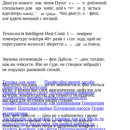
Двигун нового покоління Dyson V9 — розроблений
спеціально для Supersonic, цей мотор обертається
вдесятеро швидше за традиційні двигуни у фені,
але вдвічі менший і легший.
Технологія Intelligent Heat Control — вимірює
температуру повітря 40+ разів на секунду, щоб не
пересушити волосся і зберегти природний блиск.
Звукова оптимізація — фен Дайсон працює тихіше,
ніж ви очікуєте. Він не гуде, не створює вібрації і
не порушує ранковий спокій.
Техніка для дому
Професійні миючі засоби
Магнітні насадки — легко змінюються, фіксуються
Дивитись усі категорії
чітко, а кожна має своє призначення: дифузор для
Мийки високого тиску
Підлогомийні машини
кучерів, концентратор для точного укладання,
Підмітальні машини
Професійні пилососи
насадка для чутливої шкіри голови.
Професійний інвентар для прибирання
Генератори
туману
Портальні мийки
Плунжерні насоси
Гелеві
акумулятори
Так, фен Дайсон — ціна не з найнижчих і може
Диспенсери та дозатори
Сушарки для рук
Мило та
викликати сумніви. Але це не просто дорога
антисептики
Аксесуари для ванної кімнати та
покупка — це інвестиція в щоденний комфорт і
туалету
Корзини для сміття
Протиральний матеріал