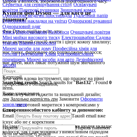
здоров’я волосся, збереження дорогоцінного часу.
Серветки для сервірування столу
Освіжувачі
повітря
Паперові рушники
Знищувачі комах
Купити фен Dyson — для кого це
Одноразові медичні простирадла
Туалетний папір
рішення?
Одноразові накладки на унітаз
Одноразові рукавиці
Одноразовий одяг
Фен Dyson підійде всім, хто:
Краса
Пароочисники
Пилососи
Очищувачі повітря
Міні мийки високого тиску
Електрошвабри
Садова
веде активний спосіб життя і цінує кожну хвилину;
техніка
Віконні пилососи
Миючі засоби для дому
Професійна хімія для
має тонке, фарбоване або пошкоджене волосся;
готелів і ресторанів
Хімія для промислових
приміщень
Миючі засоби для авто
Дезінфікуючі
має дітей, яких лякає потужний шум звичайного
засоби
фена;
Категорії
хоче мати вдома інструмент, що працює на рівні
Searching results
Search results for "
Bas132
". Found
0
професійного обладнання;
items.
Ваше замовлення
любить сучасні гаджети та вишуканий дизайн;
грн
Загальна вартість
грн
Замовити
Оформити
замовлення
не готовий миритися з компромісами у
Створення
особистого кабінету за допомогою:
якості.
Email
Такий email вже
існує або не є коректним
Це ідеальний вибір як для жінки, яка щодня укладає
Пароль
Пароль повинен
волосся, так і для чоловіка з вимогливим підходом
бути не менше 6 знаків