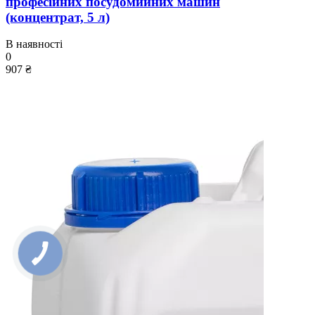
професійних посудомийних машин
(концентрат, 5 л)
В наявності
0
907 ₴