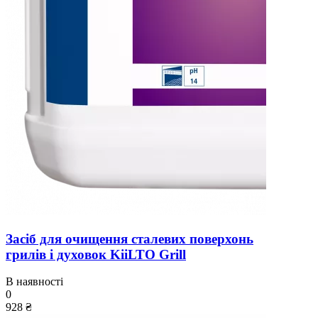
Засіб для очищення сталевих поверхонь
грилів і духовок KiiLTO Grill
В наявності
0
928 ₴