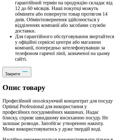
гарантійний термін на продукцію складає від
12 до 60 місяців. Наші покупці можуть
обміняти або повернути товар протягом 14
днів. Обмін/повернення здійснюється у
відділеннях компанії або засобами служби
доставки.
Для гарантійного обслуговування звертайтеся
у офіційні сервісні центри або магазини
компанії, попередньо зателефонувавши за
телефоном гарячої лінії, зазначеної на цьому
сайті.
Закрити
Опис товару
Професійний ополіскуючий концентрат для посуду
Optimal Professional для використання у
професійних посудомийних машинах. Надає
блиску, сприяє швидшому висиханню посуду. Не
залишає розводи. Запобігає утворенню накипу.
Може використовуватись у дуже твердій воді.
Настійно рекомендується використовувати тільки в