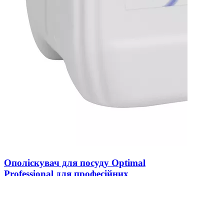
Ополіскувач для посуду Optimal
Professional для професійних
посудомийних машин (концентрат, 5 л)
В наявності
0
758 ₴