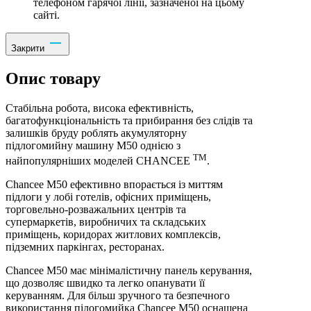
телефоном гарячої лінії, зазначеної на цьому
сайті.
Закрити
Опис товару
Стабільна робота, висока ефективність,
багатофункціональність та прибирання без слідів та
залишків бруду роблять акумуляторну
підлогомийну машину M50 однією з
TM
найпопулярніших моделей CHANCEE
.
Chancee M50 ефективно впорається із миттям
підлоги у лобі готелів, офісних приміщень,
торговельно-розважальних центрів та
супермаркетів, виробничих та складських
приміщень, коридорах житлових комплексів,
підземних паркінгах, ресторанах.
Chancee M50 має мінімалістичну панель керування,
що дозволяє швидко та легко опанувати її
керуванням. Для більш зручного та безпечного
використання пілогомийка Chancee M50 оснащена