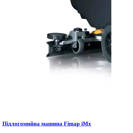
Підлогомийна машина Fimap iMx