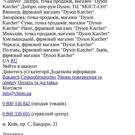
"Gulliver"
Дніпро, точка продажів, магазин "Dyson
Karcher"
Дніпро, шоу-рум Dyson, ТЦ "МОСТ-Сіті"
Вінниця, фірмовий магазин "Dyson Karcher"
Запоріжжя, точка продажів, магазин "Dyson
Karcher"
Суми, точка продажів, магазин "Dyson
Karcher"
Рівне, фірмовий магазин "Dyson Karcher"
Миколаїв, точка продажів, магазин "Dyson Karcher"
Хмельницький, фірмовий магазин "Dyson Karcher"
Черкаси, фірмовий магазин "Dyson Karcher"
Полтава, фірмовий магазин "Dyson Karcher"
Львів,
фірмовий магазин "Dyson Karcher"
UA
RU
Увiйти в аккаунт
Дивитись усі категорії
Додаткова інформація
Вакансії
Співробітництво
Умови повернення та
обміну
Оплата та доставка
Контакти
info@chisto.ua
0 800 336 842
(продаж товарів)
0 800 339 691
(сервісний центр)
м. Київ, пр. С. Бандери, 21
Допомога