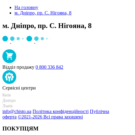
На головну
м. Дніпро, пр. С. Hігояна, 8
м. Дніпро, пр. С. Hігояна, 8
Відділ продажу
0 800 336 842
Сервісні центри
Київ
+38 095-273-95-15
Дніпро
+38 095-274-63-06
Львів
+38 099-301-82-69
info@chisto.ua
Політика конфіденційності
Публічна
оферта
©2021-2026 Всі права захищені
ПОКУПЦЯМ