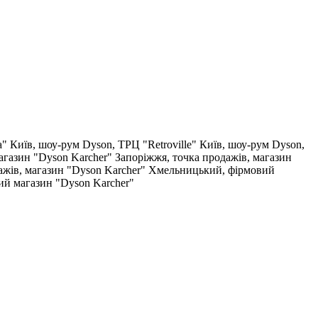
a"
Київ, шоу-рум Dyson, ТРЦ "Retroville"
Київ, шоу-рум Dyson,
агазин "Dyson Karcher"
Запоріжжя, точка продажів, магазин
ажів, магазин "Dyson Karcher"
Хмельницький, фірмовий
ий магазин "Dyson Karcher"