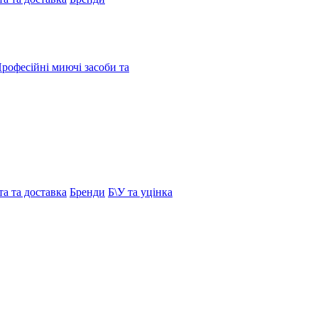
рофесійні миючі засоби та
а та доставка
Бренди
Б\У та уцінка