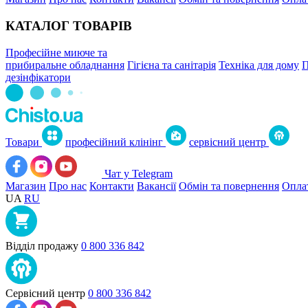
КАТАЛОГ ТОВАРІВ
Професійне миюче та
прибиральне обладнання
Гігієна та санітарія
Техніка для дому
П
дезінфікатори
Товари
професійний клінінг
сервісний центр
Чат у Telegram
Магазин
Про нас
Контакти
Вакансії
Обмін та повернення
Оплат
UA
RU
Відділ продажу
0 800 336 842
Сервісний центр
0 800 336 842