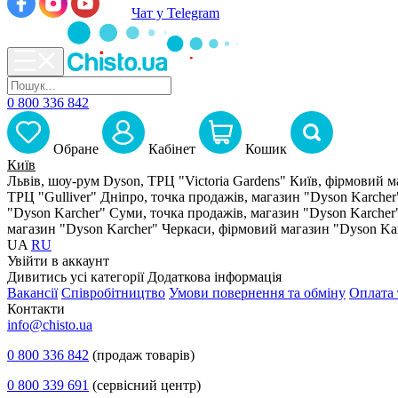
Чат у Telegram
0 800 336 842
Обране
Кабiнет
Кошик
Київ
Львів, шоу-рум Dyson, ТРЦ "Victoria Gardens"
Київ, фірмовий м
ТРЦ "Gulliver"
Дніпро, точка продажів, магазин "Dyson Karcher
"Dyson Karcher"
Суми, точка продажів, магазин "Dyson Karcher
магазин "Dyson Karcher"
Черкаси, фірмовий магазин "Dyson Ka
UA
RU
Увiйти в аккаунт
Дивитись усі категорії
Додаткова інформація
Вакансії
Співробітництво
Умови повернення та обміну
Оплата 
Контакти
info@chisto.ua
0 800 336 842
(продаж товарів)
0 800 339 691
(сервісний центр)