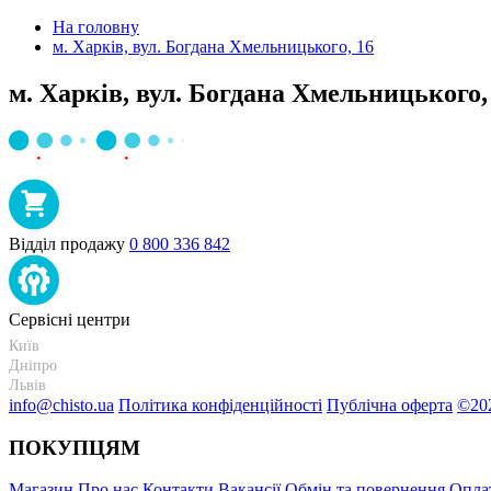
На головну
м. Харків, вул. Богдана Хмельницького, 16
м. Харків, вул. Богдана Хмельницького,
Відділ продажу
0 800 336 842
Сервісні центри
Київ
Дніпро
Львів
info@chisto.ua
Політика конфіденційності
Публічна оферта
©202
ПОКУПЦЯМ
Магазин
Про нас
Контакти
Вакансії
Обмін та повернення
Оплат