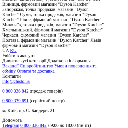
Вінниця, фірмовий магазин "Dyson Karcher"
Запоріжжя, точка продажів, магазин "Dyson
Karcher"
Суми, точка продажів, магазин "Dyson
Karcher"
Рівне, фірмовий магазин "Dyson Karcher"
Миколаїв, точка продажів, магазин "Dyson Karcher"
Хмельницький, фірмовий магазин "Dyson Karcher"
Черкаси, фірмовий магазин "Dyson Karcher"
Полтава, фірмовий магазин "Dyson Karcher"
Львів,
фірмовий магазин "Dyson Karcher"
UA
RU
Увiйти в аккаунт
Дивитись усі категорії
Додаткова інформація
Вакансії
Співробітництво
Умови повернення та
обміну
Оплата та доставка
Контакти
info@chisto.ua
0 800 336 842
(продаж товарів)
0 800 339 691
(сервісний центр)
м. Київ, пр. С. Бандери, 21
Допомога
Telegram
0 800 336 842
з 9:00 до 18:00 (пн-пт)