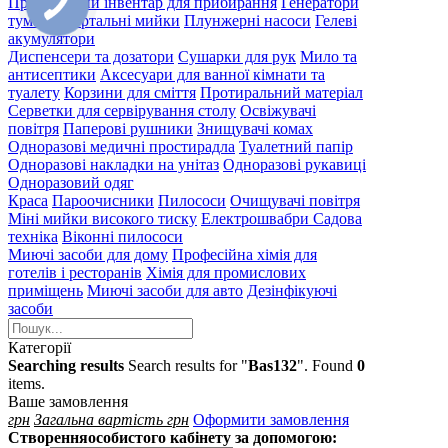
Професійний інвентар для прибирання
Генератори
туману
Портальні мийки
Плунжерні насоси
Гелеві
акумулятори
Диспенсери та дозатори
Сушарки для рук
Мило та
антисептики
Аксесуари для ванної кімнати та
туалету
Корзини для сміття
Протиральний матеріал
Серветки для сервірування столу
Освіжувачі
повітря
Паперові рушники
Знищувачі комах
Одноразові медичні простирадла
Туалетний папір
Одноразові накладки на унітаз
Одноразові рукавиці
Одноразовий одяг
Краса
Пароочисники
Пилососи
Очищувачі повітря
Міні мийки високого тиску
Електрошвабри
Садова
техніка
Віконні пилососи
Миючі засоби для дому
Професійна хімія для
готелів і ресторанів
Хімія для промислових
приміщень
Миючі засоби для авто
Дезінфікуючі
засоби
Категорії
Searching results
Search results for "
Bas132
". Found
0
items.
Ваше замовлення
грн
Загальна вартість
грн
Оформити замовлення
Створення
особистого кабінету за допомогою: