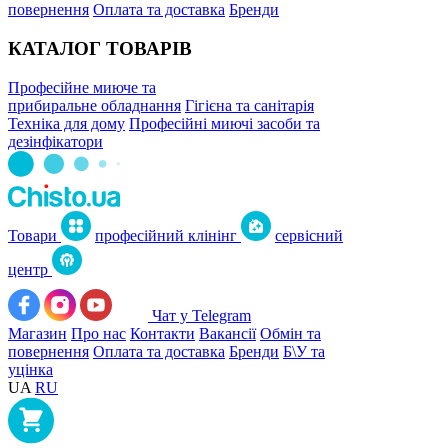
повернення
Оплата та доставка
Бренди
КАТАЛОГ ТОВАРІВ
Професійне миюче та
прибиральне обладнання
Гігієна та санітарія
Техніка для дому
Професійні миючі засоби та
дезінфікатори
Товари
професійний клінінг
сервісний
центр
Чат у Telegram
Магазин
Про нас
Контакти
Вакансії
Обмін та
повернення
Оплата та доставка
Бренди
Б\У та
уцінка
UA
RU