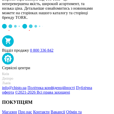
неперевершена якість, широкий асортимент, та
низька ціна. Детальніше ознайомитись з новинками
можете на сторінках нашого каталогу та сторінці
бренду TORK.
Відділ продажу
0 800 336 842
Сервісні центри
Київ
+38 095-273-95-15
Дніпро
+38 095-274-63-06
Львів
+38 099-301-82-69
info@chisto.ua
Політика конфіденційності
Публічна
оферта
©2021-2026 Всі права захищені
ПОКУПЦЯМ
Магазин
Про нас
Контакти
Вакансії
Обмін та