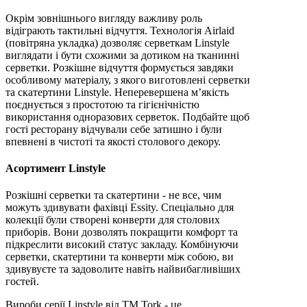
Окрім зовнішнього вигляду важливу роль
відіграють тактильні відчуття. Технологія Airlaid
(повітряна укладка) дозволяє серветкам Linstyle
виглядати і бути схожими за дотиком на тканинні
серветки. Розкішне відчуття формується завдяки
особливому матеріалу, з якого виготовлені серветки
та скатертини Linstyle. Неперевершена м’якість
поєднується з простотою та гігієнічністю
використання одноразових серветок. Подбайте щоб
гості ресторану відчували себе затишно і були
впевнені в чистоті та якості столового декору.
Асортимент Linstyle
Розкішні серветки та скатертини - не все, чим
можуть здивувати фахівці Essity. Спеціально для
колекції були створені конверти для столових
приборів. Вони дозволять покращити комфорт та
підкреслити високий статус закладу. Комбінуючи
серветки, скатертини та конверти між собою, ви
здивувуєте та задоволите навіть найвибагливіших
гостей.
Вироби серії Linstyle від ТМ Tork - це