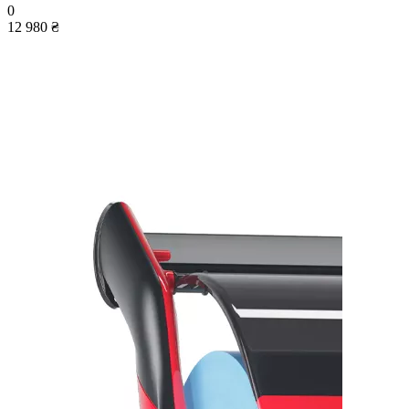
0
12 980 ₴