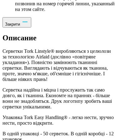
позвонив на номер горячей линии, указанный
на этом сайте.
Закрити
Описание
Серветки Tork Linstyle® виробляються з целюлози
за технологією Airlaid (дослівно «повітряне
укладання»). Повністю замінюють тканинні
серветки. Виглядають і відчуваються як тканина,
проте, значно м'якше, об'ємніше і гігієнічніше. І
більше ніяких прань!
Серветка надійна і міцна і прослужить так само
довго, як і тканина. Економте на праннях - більше
вони не знадобляться. Друк логотипу зробить ваші
серветки унікальними.
Упаковка Tork Easy Handling® - легко нести, зручно
нести, просто відкрити.
В одній упаковці - 50 серветок. В одній коробці - 12
упаковок.