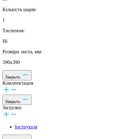
Кількість шарів:
1
Тиснення:
Ні
Розміри листа, мм:
390х390
Закрыть
Комлпектация
Закрыть
Загрузки
Інструкція