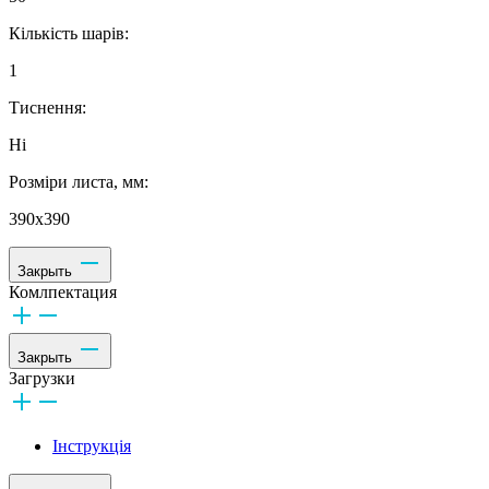
Кількість шарів:
1
Тиснення:
Ні
Розміри листа, мм:
390х390
Закрыть
Комлпектация
Закрыть
Загрузки
Інструкція