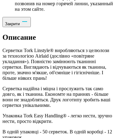
позвонив на номер горячей линии, указанный
на этом сайте.
Закрити
Описание
Серветки Tork Linstyle® виробляються з целюлози
за технологією Airlaid (дослівно «повітряне
укладання»). Повністю замінюють тканинні
серветки. Виглядають і відчуваються як тканина,
проте, значно м'якше, об'ємніше і гігієнічніше. І
більше ніяких прань!
Серветка надійна і міцна і прослужить так само
довго, як і тканина. Економте на праннях - більше
вони не знадобляться. Друк логотипу зробить ваші
серветки унікальними.
Упаковка Tork Easy Handling® - легко нести, зручно
нести, просто відкрити.
В одній упаковці - 50 серветок. В одній коробці - 12
упаковок.