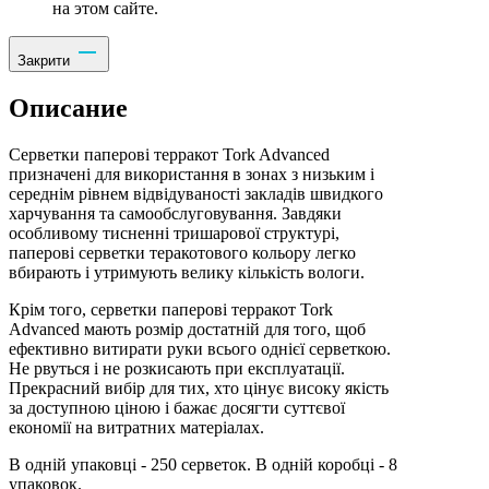
на этом сайте.
Закрити
Описание
Серветки паперові терракот Tork Advanced
призначені для використання в зонах з низьким і
середнім рівнем відвідуваності закладів швидкого
харчування та самообслуговування. Завдяки
особливому тисненні тришарової структурі,
паперові серветки теракотового кольору легко
вбирають і утримують велику кількість вологи.
Крім того, серветки паперові терракот Tork
Advanced мають розмір достатній для того, щоб
ефективно витирати руки всього однієї серветкою.
Не рвуться і не розкисають при експлуатації.
Прекрасний вибір для тих, хто цінує високу якість
за доступною ціною і бажає досягти суттєвої
економії на витратних матеріалах.
В одній упаковці - 250 серветок. В одній коробці - 8
упаковок.