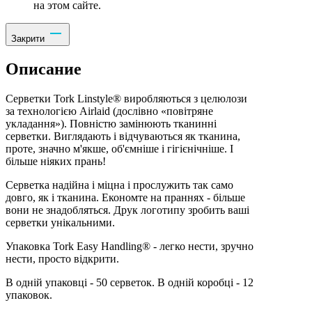
на этом сайте.
Закрити
Описание
Серветки Tork Linstyle® виробляються з целюлози
за технологією Airlaid (дослівно «повітряне
укладання»). Повністю замінюють тканинні
серветки. Виглядають і відчуваються як тканина,
проте, значно м'якше, об'ємніше і гігієнічніше. І
більше ніяких прань!
Серветка надійна і міцна і прослужить так само
довго, як і тканина. Економте на праннях - більше
вони не знадобляться. Друк логотипу зробить ваші
серветки унікальними.
Упаковка Tork Easy Handling® - легко нести, зручно
нести, просто відкрити.
В одній упаковці - 50 серветок. В одній коробці - 12
упаковок.