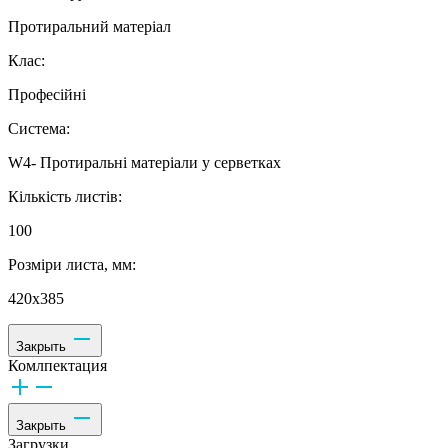
Протиральний матеріал
Клас:
Професійні
Система:
W4- Протиральні матеріали у серветках
Кількість листів:
100
Розміри листа, мм:
420х385
Закрыть
Комлпектация
Закрыть
Загрузки