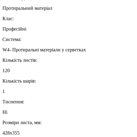
Протиральний матеріал
Клас:
Професійні
Система:
W4- Протиральні матеріали у серветках
Кількість листів:
120
Кількість шарів:
1
Тиснення:
Ні
Розміри листа, мм:
428х355