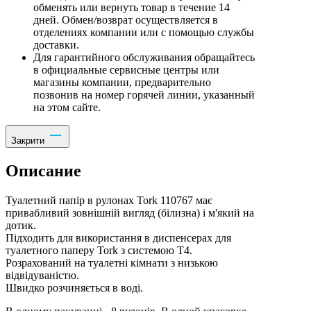
обменять или вернуть товар в течение 14
дней. Обмен/возврат осуществляется в
отделениях компании или с помощью службы
доставки.
Для гарантийного обслуживания обращайтесь
в официальные сервисные центры или
магазины компании, предварительно
позвонив на номер горячей линии, указанный
на этом сайте.
Закрити
Описание
Туалетний папір в рулонах Tork 110767 має
привабливий зовнішній вигляд (білизна) і м'який на
дотик.
Підходить для використання в диспенсерах для
туалетного паперу Tork з системою T4.
Розрахований на туалетні кімнати з низькою
відвідуваністю.
Швидко розчиняється в воді.