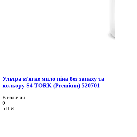
Ультра м'ягке мило піна без запаху та
кольору S4 TORK (Premium) 520701
В наличии
0
511 ₴