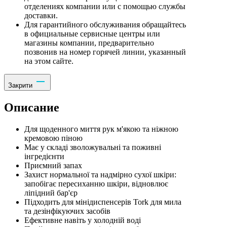
отделениях компании или с помощью службы
доставки.
Для гарантийного обслуживания обращайтесь
в официальные сервисные центры или
магазины компании, предварительно
позвонив на номер горячей линии, указанный
на этом сайте.
Закрити
Описание
Для щоденного миття рук м'якою та ніжною
кремовою піною
Має у складі зволожувальні та поживні
інгредієнти
Приємний запах
Захист нормальної та надмірно сухої шкіри:
запобігає пересиханню шкіри, відновлює
ліпідний бар'єр
Підходить для мінідиспенсерів Tork для мила
та дезінфікуючих засобів
Ефективне навіть у холодній воді