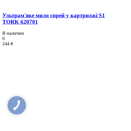
Ультрам'яке мило спрей у картриджі S1
TORK 620701
В наличии
0
244 ₴