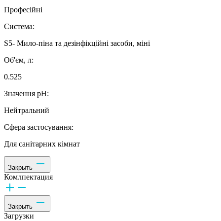
Професійні
Система:
S5- Мило-піна та дезінфікційні засоби, міні
Об'єм, л:
0.525
Значення рН:
Нейтральний
Сфера застосування:
Для санітарних кімнат
Закрыть
Комлпектация
Закрыть
Загрузки