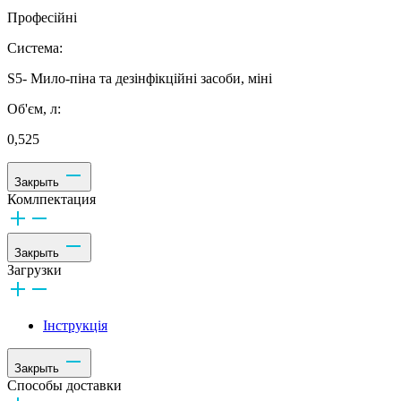
Професійні
Система:
S5- Мило-піна та дезінфікційні засоби, міні
Об'єм, л:
0,525
Закрыть
Комлпектация
Закрыть
Загрузки
Інструкція
Закрыть
Способы доставки