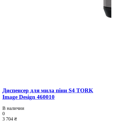
Диспенсер для мила піни S4 TORK
Image Design 460010
В наличии
0
3 704 ₴