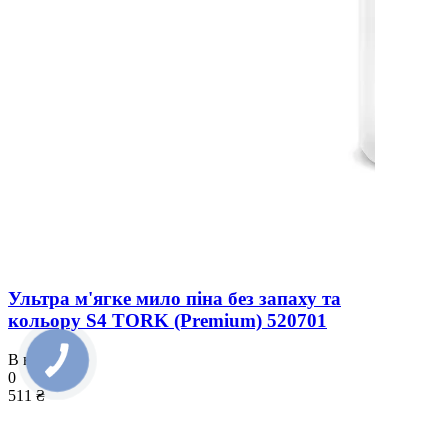
Ультра м'ягке мило піна без запаху та
кольору S4 TORK (Premium) 520701
В наличии
0
511 ₴