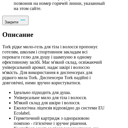
позвонив на номер горячей линии, указанный
на этом сайте.
Закрити
Описание
Tork рідке мило-гель для тіла і волосся пропонує
готелям, школам і спортивним закладам всі
переваги гелю для душу і шампуню в одному
ефективному засібі. Має м'який склад, освіжаючий
універсальний аромат, надає шкірі і волоссю
м'якість. Для використання в диспенсерах для
рідкого мила Tork. Диспенсери Tork надійні і
довговічні, ними зручно користуватися.
Ідеально підходить для душа.
Універсальне мило для тіла і волосся.
М'який склад для шкіри і волосся.
Екологічна ліцензія відповідно до системи EU
Ecolabel.
Герметичний картридж з одноразовою
помпою - гігієнічне і зручне рішення.