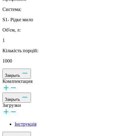
Система:
S1- Рідке мило
Об'єм, л:
1
Кількість порцій:
1000
Закрыть
Комлпектация
Закрыть
Загрузки
Інструкція