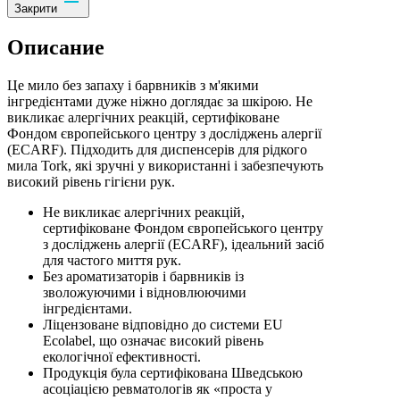
Закрити
Описание
Це мило без запаху і барвників з м'якими
інгредієнтами дуже ніжно доглядає за шкірою. Не
викликає алергічних реакцій, сертифіковане
Фондом європейського центру з досліджень алергії
(ECARF). Підходить для диспенсерів для рідкого
мила Tork, які зручні у використанні і забезпечують
високий рівень гігієни рук.
Не викликає алергічних реакцій,
сертифіковане Фондом європейського центру
з досліджень алергії (ECARF), ідеальний засіб
для частого миття рук.
Без ароматизаторів і барвників із
зволожуючими і відновлюючими
інгредієнтами.
Ліцензоване відповідно до системи EU
Ecolabel, що означає високий рівень
екологічної ефективності.
Продукція була сертифікована Шведською
асоціацією ревматологів як «проста у