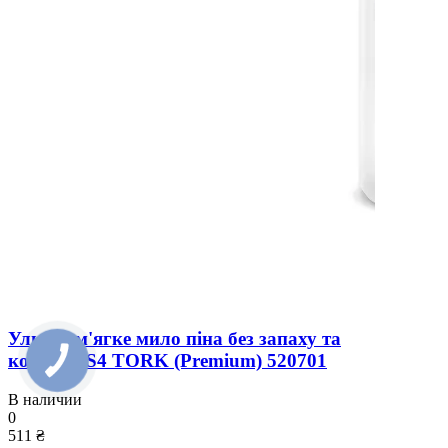
Ультра м'ягке мило піна без запаху та
кольору S4 TORK (Premium) 520701
В наличии
0
511 ₴