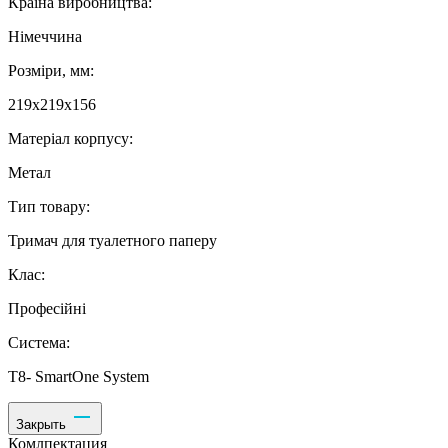
Країна виробництва:
Німеччина
Розміри, мм:
219х219х156
Матеріал корпусу:
Метал
Тип товару:
Тримач для туалетного паперу
Клас:
Професійні
Система:
Т8- SmartOne System
Закрыть
Комлпектация