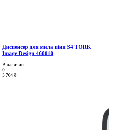
Диспенсер для мила піни S4 TORK
Image Design 460010
В наличии
0
3 704 ₴