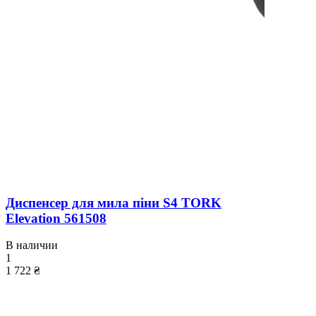
Диспенсер для мила піни S4 TORK
Elevation 561508
В наличии
1
1 722 ₴