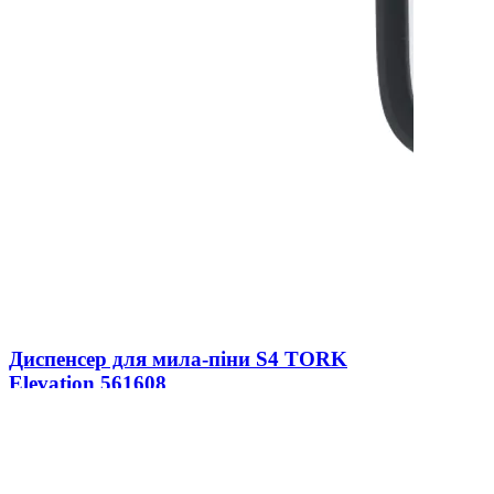
Диспенсер для мила-піни S4 TORK
Elevation 561608
В наличии
0
7 304 ₴