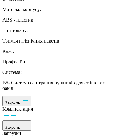
Матеріал корпусу:
ABS - пластик
Тип товару:
Тримач гігієнічних пакетів
Клас:
Професійні
Система:
В5- Система санітраних рушників для сміттєвих
баків
Закрыть
Комлпектация
Закрыть
Загрузки