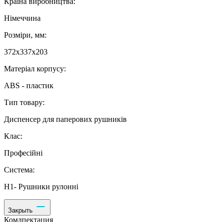
Країна виробництва:
Німеччина
Розміри, мм:
372х337х203
Матеріал корпусу:
ABS - пластик
Тип товару:
Диспенсер для паперових рушників
Клас:
Професійні
Система:
H1- Рушники рулонні
Закрыть
Комлпектация