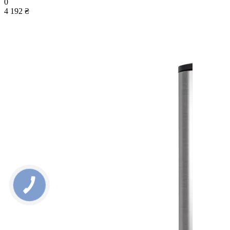
0
4 192 ₴