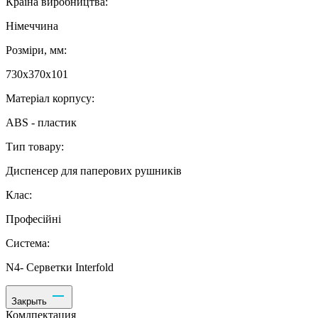
Країна виробництва:
Німеччина
Розміри, мм:
730х370х101
Матеріал корпусу:
ABS - пластик
Тип товару:
Диспенсер для паперових рушників
Клас:
Професійні
Система:
N4- Серветки Interfold
Закрыть
Комлпектация