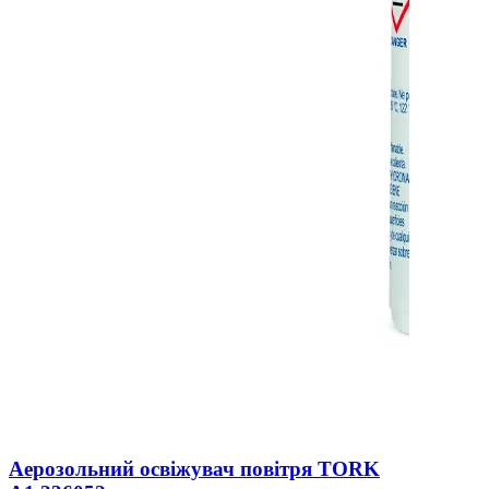
Аерозольний освіжувач повітря TORK