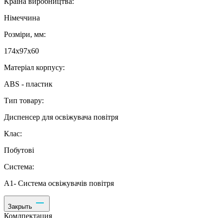
Країна виробництва:
Німеччина
Розміри, мм:
174х97х60
Матеріал корпусу:
ABS - пластик
Тип товару:
Диспенсер для освіжувача повітря
Клас:
Побутові
Система:
А1- Система освіжувачів повітря
Закрыть
Комлпектация