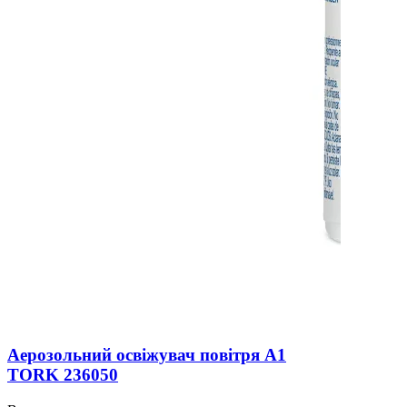
Аерозольний освіжувач повітря A1
TORK 236050