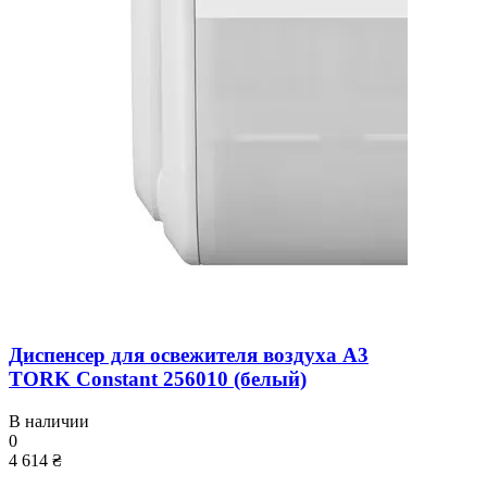
Диспенсер для освежителя воздуха A3
TORK Constant 256010 (белый)
В наличии
0
4 614 ₴