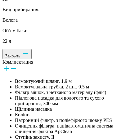
Вид прибирання:
Волога
Об’єм бака:
22 л
Закрыть
Комлпектация
Всмоктуючий шланг, 1.9 м
Всмоктувальна трубка, 2 шт., 0.5 м
Фільтр-мішок, з нетканого матеріалу (фліс)
Підлогова насадка для вологого та сухого
прибирання, 300 мм
Щілинна насадка
Коліно
Патронний фільтр, з поліефірного шовку PES
Очищення фільтра, напівавтоматична система
очищення фільтра ApClean
Ступінь захисту, II