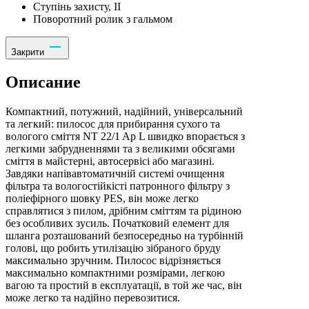
Ступінь захисту, II
Поворотний ролик з гальмом
Закрити
Описание
Компактний, потужний, надійний, універсальний
та легкий: пилосос для прибирання сухого та
вологого сміття NT 22/1 Ap L швидко впорається з
легкими забрудненнями та з великими обсягами
сміття в майстерні, автосервісі або магазині.
Завдяки напівавтоматичній системі очищення
фільтра та вологостійкісті патронного фільтру з
поліефірного шовку PES, він може легко
справлятися з пилом, дрібним сміттям та рідиною
без особливих зусиль. Початковий елемент для
шланга розташований безпосередньо на турбінній
голові, що робить утилізацію зібраного бруду
максимально зручним. Пилосос відрізняється
максимально компактними розмірами, легкою
вагою та простий в експлуатації, в той же час, він
може легко та надійно перевозитися.