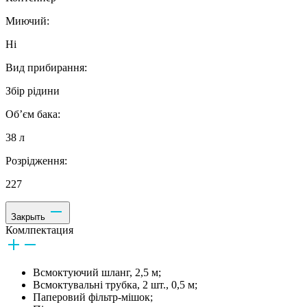
Миючий:
Ні
Вид прибирання:
Збір рідини
Об’єм бака:
38 л
Розрідження:
227
Закрыть
Комлпектация
Всмоктуючий шланг, 2,5 м;
Всмоктувальні трубка, 2 шт., 0,5 м;
Паперовий фільтр-мішок;