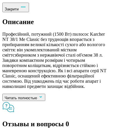
Закрити
Описание
Професійний, потужний (1500 Вт) пилосос Karcher
NT 38/1 Me Classic без труднощів впорається з
прибиранням великої кількості сухого або вологого
сміття: він укомплектований містким
сміттєзбирником з нержавіючої сталі об'ємом 38 л.
Завдяки компактним розмірам і чотирьом
поворотним коліщаткам, відрізняється стійкою і
маневреною конструкцією. Як і всі апарати серії NT
Classic, оснащений ефективною фільтраційної
системою. Від ушкоджень під час роботи апарат і
навколишні предмети захищає відбійник.
Читать полностью
Отзывы и вопросы
0