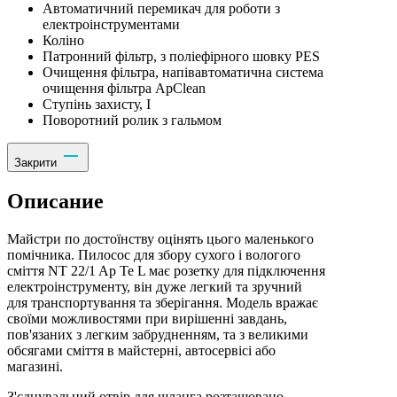
Автоматичний перемикач для роботи з
електроінструментами
Коліно
Патронний фільтр, з поліефірного шовку PES
Очищення фільтра, напівавтоматична система
очищення фільтра ApClean
Ступінь захисту, I
Поворотний ролик з гальмом
Закрити
Описание
Майстри по достоїнству оцінять цього маленького
помічника. Пилосос для збору сухого і вологого
сміття NT 22/1 Ap Te L має розетку для підключення
електроінструменту, він дуже легкий та зручний
для транспортування та зберігання. Модель вражає
своїми можливостями при вирішенні завдань,
пов'язаних з легким забрудненням, та з великими
обсягами сміття в майстерні, автосервісі або
магазині.
З'єднувальний отвір для шланга розташовано